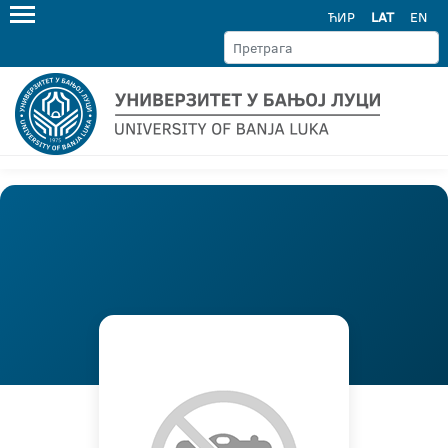
ЋИР
LAT
EN