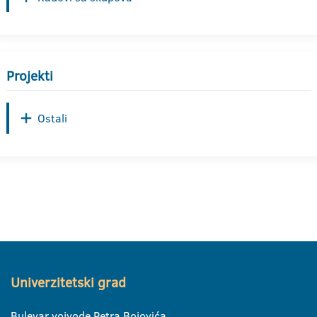
Projekti
Ostali
Univerzitetski grad
Bulevar vojvode Petra Bojovića