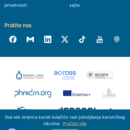
privatnosti
sajta
Pratite nas
Ova veb stranica koristi kolačiće radi poboljšanja korisničkog
iskustva.
Pročitaj više