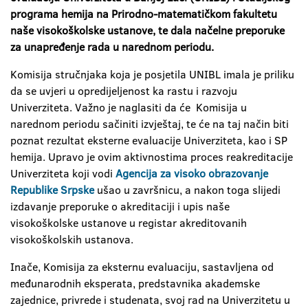
programa hemija na Prirodno-matematičkom fakultetu
naše visokoškolske ustanove, te dala načelne preporuke
za unapređenje rada u narednom periodu.
Komisija stručnjaka koja je posjetila UNIBL imala je priliku
da se uvjeri u opredijeljenost ka rastu i razvoju
Univerziteta. Važno je naglasiti da će Komisija u
narednom periodu sačiniti izvještaj, te će na taj način biti
poznat rezultat eksterne evaluacije Univerziteta, kao i SP
hemija. Upravo je ovim aktivnostima proces reakreditacije
Univerziteta koji vodi
Agencija za visoko obrazovanje
Republike Srpske
ušao u završnicu, a nakon toga slijedi
izdavanje preporuke o akreditaciji i upis naše
visokoškolske ustanove u registar akreditovanih
visokoškolskih ustanova.
Inače, Komisija za eksternu evaluaciju, sastavljena od
međunarodnih eksperata, predstavnika akademske
zajednice, privrede i studenata, svoj rad na Univerzitetu u