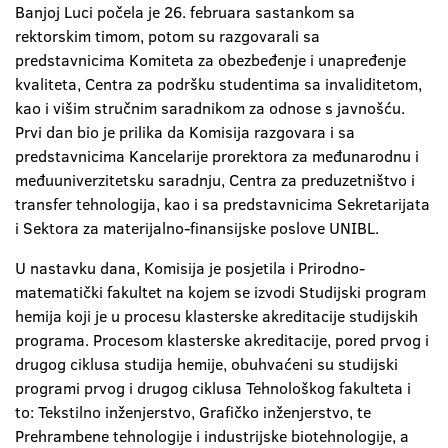
Banjoj Luci počela je 26. februara sastankom sa
rektorskim timom, potom su razgovarali sa
predstavnicima Komiteta za obezbeđenje i unapređenje
kvaliteta, Centra za podršku studentima sa invaliditetom,
kao i višim stručnim saradnikom za odnose s javnošću.
Prvi dan bio je prilika da Komisija razgovara i sa
predstavnicima Kancelarije prorektora za međunarodnu i
međuuniverzitetsku saradnju, Centra za preduzetništvo i
transfer tehnologija, kao i sa predstavnicima Sekretarijata
i Sektora za materijalno-finansijske poslove UNIBL.
U nastavku dana, Komisija je posjetila i Prirodno-
matematički fakultet na kojem se izvodi Studijski program
hemija koji je u procesu klasterske akreditacije studijskih
programa. Procesom klasterske akreditacije, pored prvog i
drugog ciklusa studija hemije, obuhvaćeni su studijski
programi prvog i drugog ciklusa Tehnološkog fakulteta i
to: Tekstilno inženjerstvo, Grafičko inženjerstvo, te
Prehrambene tehnologije i industrijske biotehnologije, a