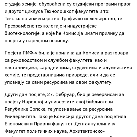
студија хемије, обухваћени су студијски програми првог
и другог циклуса Технолошког факултета и то:
Текстилно инжењерство, Графичко инжењерство, те
Прехрамбене технологије и индустријске
биотехнологије, а које ће Комисија имати прилику да
посјети у наредном периоду.
Посјета ПМФ-у била је прилика да Комисија разговара
са руководством и службом факултета, као и
наставницима, сарадницима, студентима и алумнистима
хемије, те представницима привреде, али и да се
упознају са свим ресурсима на овом факултету.
Други дан посјете, 27. фебруар, био је резервисан за
посјету Народној и универзитетској библиотеци
Републике Српске, те упознавање са ресурсима
Универзитета. Тако је Комисија другог дана посјетила
Економски и Правни факултет, Денталну клинику,
Факултет политичких наука, Архитектонско-