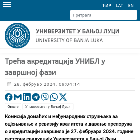
ЋИР
LAT
EN
Трећа акредитација УНИБЛ у
завршној фази
28. фебруар 2024. 09:04:14
Опште
Универзитет у Бањој Луци
Комисија домаћих и међународних стручњака за
оцјењивање и ревизију квалитета и давање препорука
о акредитацији завршила је 27. фебруара 2024. године
екстерну евалуацију Универзитета у Бањој Луци