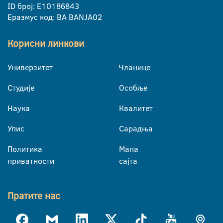
ID број: E10186843
Еразмус код: BA BANJA02
Корисни линкови
Универзитет
Чланице
Студије
Особље
Наука
Квалитет
Упис
Сарадња
Политика
Мапа
приватности
сајта
Пратите нас