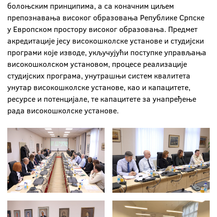
болоњским принципима, а са коначним циљем
препознавања високог образовања Републике Српске
у Европском простору високог образовања. Предмет
акредитације јесу високошколске установе и студијски
програми које изводе, укључујући поступке управљања
високошколском установом, процесе реализације
студијских програма, унутрашњи систем квалитета
унутар високошколске установе, као и капацитете,
ресурсе и потенцијале, те капацитете за унапређење
рада високошколске установе.