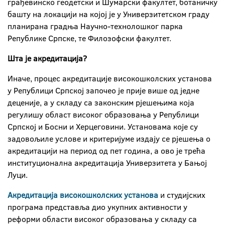
грађевинско геодетски и Шумарски факултет, ботаничку
башту на локацији на којој је у Универзитетском граду
планирана градња Научно-технолошког парка
Републике Српске, те Филозофски факултет.
Шта је акредитација?
Иначе, процес акредитације високошколских установа
у Републици Српској започео је прије више од једне
деценије, а у складу са законским рјешењима која
регулишу област високог образовања у Републици
Српској и Босни и Херцеговини. Установама које су
задовољиле услове и критеријуме издају се рјешења о
акредитацији на период од пет година, а ово је трећа
институционална акредитација Универзитета у Бањој
Луци.
Акредитација високошколских установа
и студијских
програма представља дио укупних активности у
реформи области високог образовања у складу са