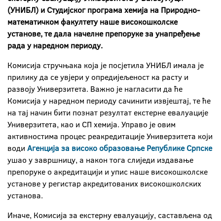
(УНИБЛ) и Студијског програма хемија на Природно-
математичком факултету наше високошколске
установе, те дала начелне препоруке за унапређење
рада у наредном периоду.
Комисија стручњака која је посјетила УНИБЛ имала је
прилику да се увјери у опредијељеност ка расту и
развоју Универзитета. Важно је нагласити да ће
Комисија у наредном периоду сачинити извјештај, те ће
на тај начин бити познат резултат екстерне евалуације
Универзитета, као и СП хемија. Управо је овим
активностима процес реакредитације Универзитета који
води
Агенција за високо образовање Републике Српске
ушао у завршницу, а након тога слиједи издавање
препоруке о акредитацији и упис наше високошколске
установе у регистар акредитованих високошколских
установа.
Иначе, Комисија за екстерну евалуацију, састављена од