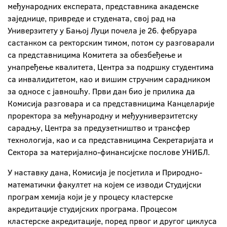
међународних експерата, представника академске
заједнице, привреде и студената, свој рад на
Универзитету у Бањој Луци почела је 26. фебруара
састанком са ректорским тимом, потом су разговарали
са представницима Комитета за обезбеђење и
унапређење квалитета, Центра за подршку студентима
са инвалидитетом, као и вишим стручним сарадником
за односе с јавношћу. Први дан био је прилика да
Комисија разговара и са представницима Канцеларије
проректора за међународну и међууниверзитетску
сарадњу, Центра за предузетништво и трансфер
технологија, као и са представницима Секретаријата и
Сектора за материјално-финансијске послове УНИБЛ.
У наставку дана, Комисија је посјетила и Природно-
математички факултет на којем се изводи Студијски
програм хемија који је у процесу кластерске
акредитације студијских програма. Процесом
кластерске акредитације, поред првог и другог циклуса