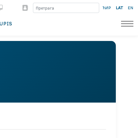
ЋИР
LAT
EN
UPIS