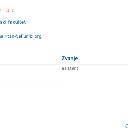
 - II-5
ki fakultet
a.ritan@ef.unibl.org
Zvanje
asistent