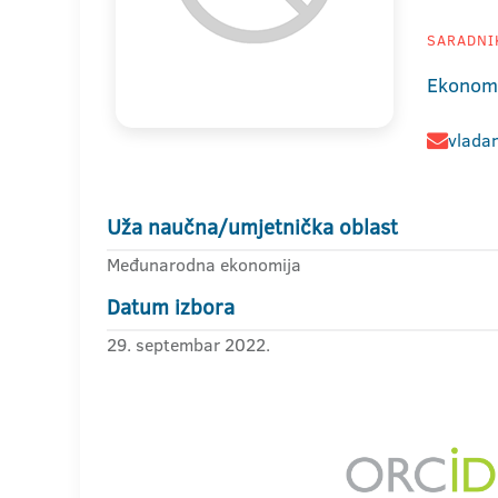
SARADNIK
Ekonoms
vladan
Uža naučna/umjetnička oblast
Međunarodna ekonomija
Datum izbora
29. septembar 2022.