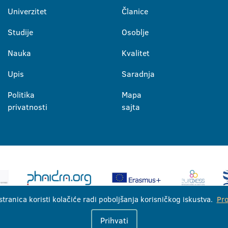
Univerzitet
Članice
Studije
Osoblje
Nauka
Kvalitet
Upis
Saradnja
Politika
Mapa
privatnosti
sajta
stranica koristi kolačiće radi poboljšanja korisničkog iskustva.
Pro
Univerzitet u Banjoj Luci © 2026
Prihvati
Sva prava zadržana