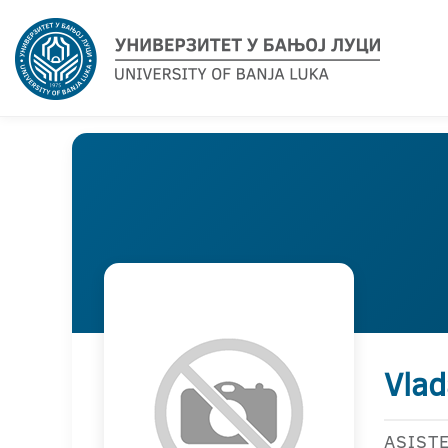
Vlad
ASIST