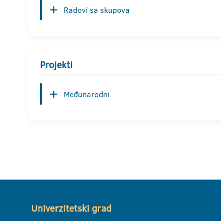
Radovi sa skupova
Projekti
Međunarodni
Univerzitetski grad