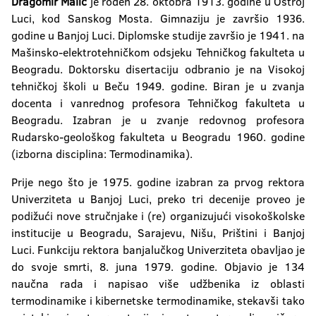
Dragomir Malić
je rođen 28. oktobra 1913. godine u Oštroj
Luci, kod Sanskog Mosta. Gimnaziju je završio 1936.
godine u Banjoj Luci. Diplomske studije završio je 1941. na
Mašinsko-elektrotehničkom odsjeku Tehničkog fakulteta u
Beogradu. Doktorsku disertaciju odbranio je na Visokoj
tehničkoj školi u Beču 1949. godine. Biran je u zvanja
docenta i vanrednog profesora Tehničkog fakulteta u
Beogradu. Izabran je u zvanje redovnog profesora
Rudarsko-geološkog fakulteta u Beogradu 1960. godine
(izborna disciplina: Termodinamika).
Prije nego što je 1975. godine izabran za prvog rektora
Univerziteta u Banjoj Luci, preko tri decenije proveo je
podižući nove stručnjake i (re) organizujući visokoškolske
institucije u Beogradu, Sarajevu, Nišu, Prištini i Banjoj
Luci. Funkciju rektora banjalučkog Univerziteta obavljao je
do svoje smrti, 8. juna 1979. godine. Objavio je 134
naučna rada i napisao više udžbenika iz oblasti
termodinamike i kibernetske termodinamike, stekavši tako