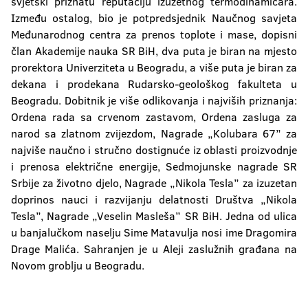
svjetski priznatu reputaciju izuzetnog termodinamičara.
Između ostalog, bio je potpredsjednik Naučnog savjeta
Međunarodnog centra za prenos toplote i mase, dopisni
član Akademije nauka SR BiH, dva puta je biran na mjesto
prorektora Univerziteta u Beogradu, a više puta je biran za
dekana i prodekana Rudarsko-geološkog fakulteta u
Beogradu. Dobitnik je više odlikovanja i najviših priznanja:
Ordena rada sa crvenom zastavom, Ordena zasluga za
narod sa zlatnom zvijezdom, Nagrade „Kolubara 67” za
najviše naučno i stručno dostignuće iz oblasti proizvodnje
i prenosa električne energije, Sedmojunske nagrade SR
Srbije za životno djelo, Nagrade „Nikola Tesla” za izuzetan
doprinos nauci i razvijanju delatnosti Društva „Nikola
Tesla”, Nagrade „Veselin Masleša” SR BiH. Jedna od ulica
u banjalučkom naselju Sime Matavulja nosi ime Dragomira
Drage Malića. Sahranjen je u Aleji zaslužnih građana na
Novom groblju u Beogradu.