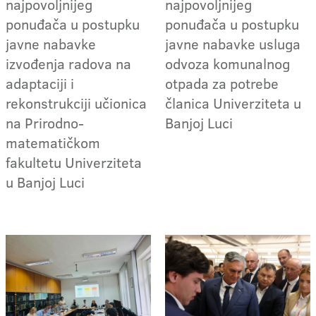
najpovoljnijeg
najpovoljnijeg
ponuđača u postupku
ponuđača u postupku
javne nabavke
javne nabavke usluga
izvođenja radova na
odvoza komunalnog
adaptaciji i
otpada za potrebe
rekonstrukciji učionica
članica Univerziteta u
na Prirodno-
Banjoj Luci
matematičkom
fakultetu Univerziteta
u Banjoj Luci