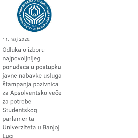
11. maj 2026.
Odluka o izboru
najpovoljnijeg
ponuđača u postupku
javne nabavke usluga
štampanja pozivnica
za Apsolventsko veče
za potrebe
Studentskog
parlamenta
Univerziteta u Banjoj
Luci