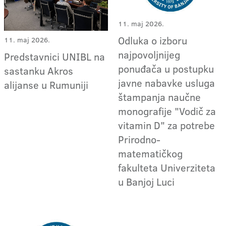
11. maj 2026.
Odluka o izboru
11. maj 2026.
najpovoljnijeg
Predstavnici UNIBL na
ponuđača u postupku
sastanku Akros
javne nabavke usluga
alijanse u Rumuniji
štampanja naučne
monografije "Vodič za
vitamin D" za potrebe
Prirodno-
matematičkog
fakulteta Univerziteta
u Banjoj Luci