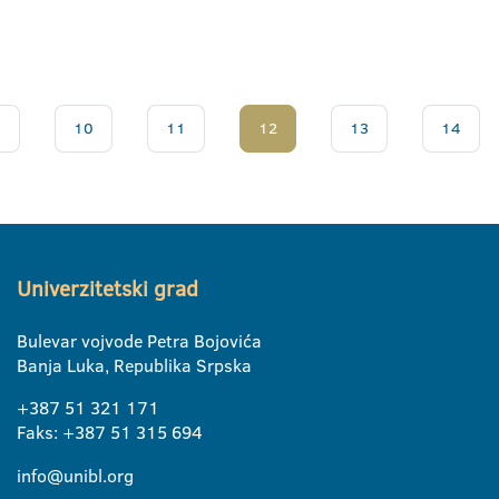
.
10
11
12
13
14
Univerzitetski grad
Bulevar vojvode Petra Bojovića
Banja Luka, Republika Srpska
+387 51 321 171
Faks: +387 51 315 694
info@unibl.org