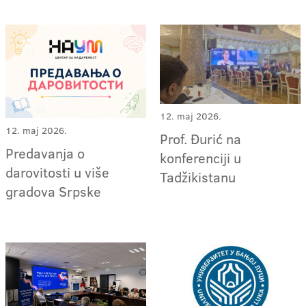
12. maj 2026.
12. maj 2026.
Prof. Đurić na
Predavanja o
konferenciji u
darovitosti u više
Tadžikistanu
gradova Srpske