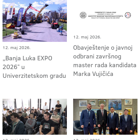
12. maj 2026.
Obavještenje o javnoj
12. maj 2026.
odbrani završnog
„Banja Luka EXPO
master rada kandidata
2026ˮ u
Marka Vujičića
Univerzitetskom gradu