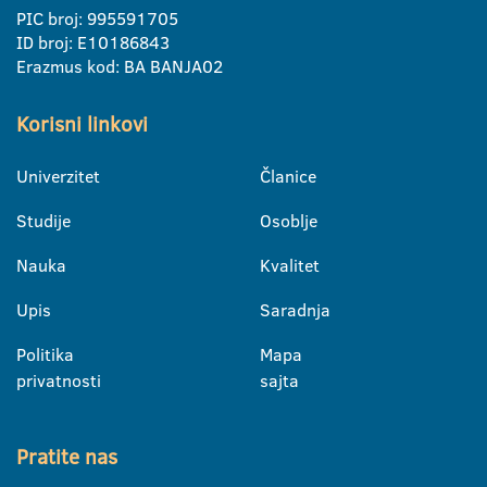
PIC broj: 995591705
ID broj: E10186843
Erazmus kod: BA BANJA02
Korisni linkovi
Univerzitet
Članice
Studije
Osoblje
Nauka
Kvalitet
Upis
Saradnja
Politika
Mapa
privatnosti
sajta
Pratite nas