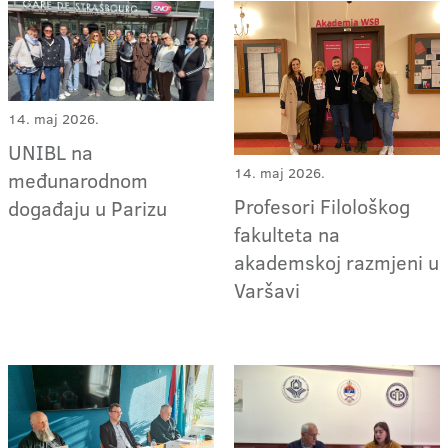
14. maj 2026.
UNIBL na
14. maj 2026.
međunarodnom
Profesori Filološkog
događaju u Parizu
fakulteta na
akademskoj razmjeni u
Varšavi