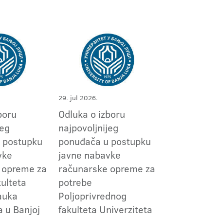
29. jul 2026.
boru
Odluka o izboru
jeg
najpovoljnijeg
 postupku
ponuđača u postupku
vke
javne nabavke
 opreme za
računarske opreme za
ulteta
potrebe
nauka
Poljoprivrednog
a u Banjoj
fakulteta Univerziteta