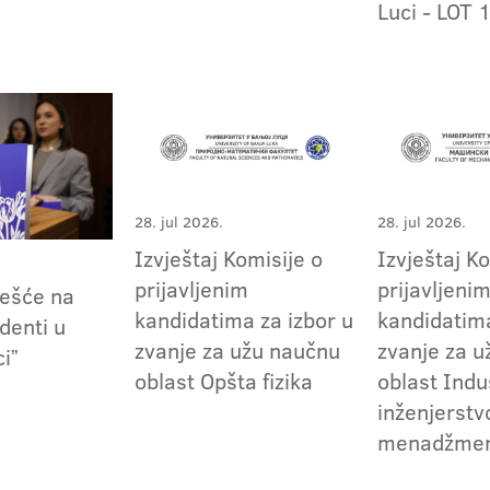
Luci - LOT 
28. jul 2026.
28. jul 2026.
Izvještaj Komisije o
Izvještaj K
prijavljenim
prijavljeni
češće na
kandidatima za izbor u
kandidatima
denti u
zvanje za užu naučnu
zvanje za 
ciˮ
oblast Opšta fizika
oblast Indu
inženjerstvo
menadžme