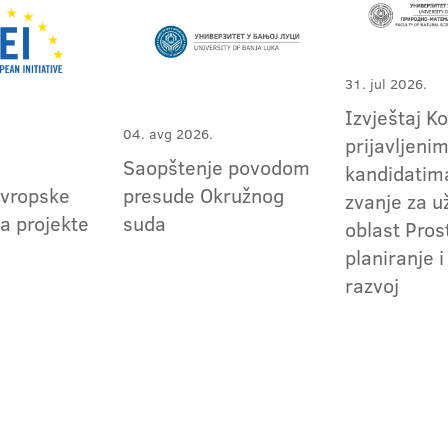
31. jul 2026.
Izvještaj K
04. avg 2026.
prijavljeni
Saopštenje povodom
kandidatima
evropske
presude Okružnog
zvanje za 
za projekte
suda
oblast Pros
planiranje i
razvoj