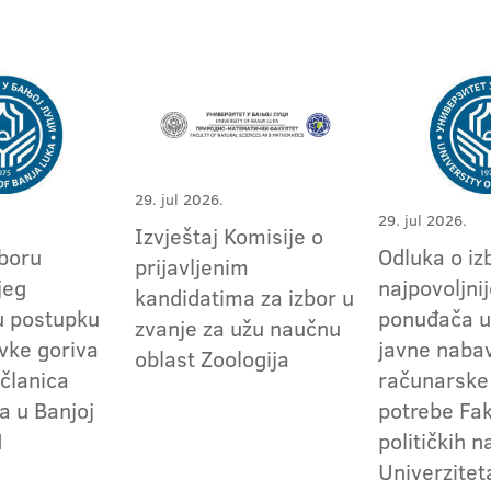
29. jul 2026.
29. jul 2026.
Izvještaj Komisije o
zboru
Odluka o iz
prijavljenim
jeg
najpovoljni
kandidatima za izbor u
u postupku
ponuđača u
zvanje za užu naučnu
vke goriva
javne naba
oblast Zoologija
 članica
računarske
a u Banjoj
potrebe Fak
1
političkih 
Univerzitet