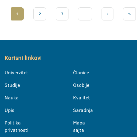
1
2
3
...
›
»
Korisni linkovi
Univerzitet
Članice
Studije
Osoblje
Nauka
Kvalitet
Upis
Saradnja
Politika
Mapa
privatnosti
sajta