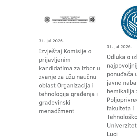
31. jul 2026.
31. jul 2026.
Izvještaj Komisije o
Odluka o i
prijavljenim
najpovoljni
kandidatima za izbor u
ponuđača 
zvanje za užu naučnu
javne naba
oblast Organizacija i
hemikalija
tehnologija građenja i
Poljoprivr
građevinski
fakulteta i
menadžment
Tehnološko
Univerzitet
Luci