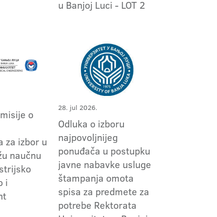
1
u Banjoj Luci - LOT 2
28. jul 2026.
omisije o
Odluka o izboru
m
najpovoljnijeg
 za izbor u
ponuđača u postupku
užu naučnu
javne nabavke usluge
strijsko
štampanja omota
 i
spisa za predmete za
nt
potrebe Rektorata