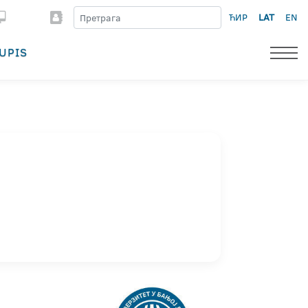
ЋИР
LAT
EN
UPIS