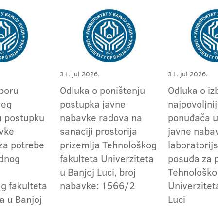
31. jul 2026.
31. jul 2026.
zboru
Odluka o poništenju
Odluka o iz
jeg
postupka javne
najpovoljni
u postupku
nabavke radova na
ponuđača u
vke
sanaciji prostorija
javne naba
 za potrebe
prizemlja Tehnološkog
laboratorij
ednog
fakulteta Univerziteta
posuđa za 
u Banjoj Luci, broj
Tehnološko
g fakulteta
nabavke: 1566/2
Univerzitet
a u Banjoj
Luci