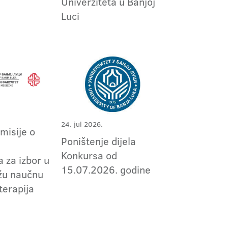
Univerziteta u Banjoj
Luci
24. jul 2026.
omisije o
Poništenje dijela
m
Konkursa od
 za izbor u
15.07.2026. godine
užu naučnu
terapija