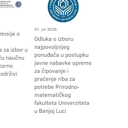
31. jul 2026.
omisije o
Odluka o izboru
m
najpovoljnijeg
 za izbor u
ponuđača u postupku
užu naučnu
javne nabavke opreme
torno
za čipovanje i
 održivi
praćenje riba za
potrebe Prirodno-
matematičkog
fakulteta Univerziteta
u Banjoj Luci