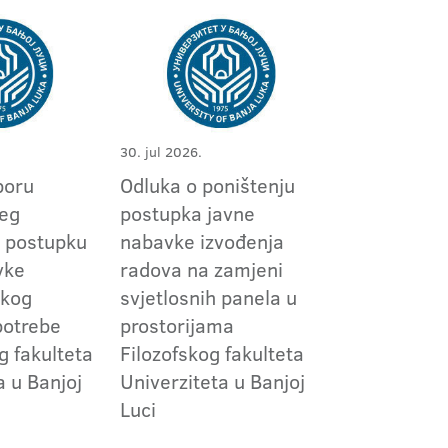
30. jul 2026.
boru
Odluka o poništenju
jeg
postupka javne
 postupku
nabavke izvođenja
vke
radova na zamjeni
skog
svjetlosnih panela u
potrebe
prostorijama
g fakulteta
Filozofskog fakulteta
a u Banjoj
Univerziteta u Banjoj
Luci