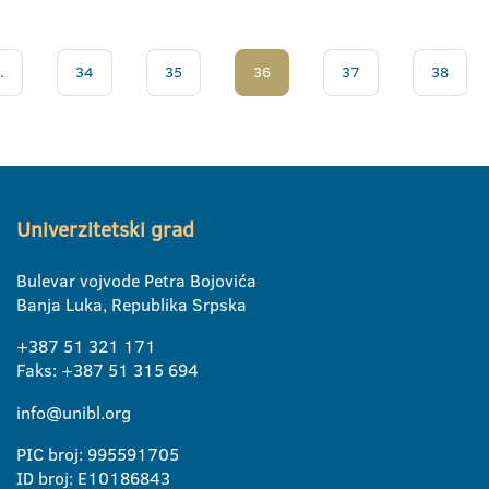
.
34
35
36
37
38
Univerzitetski grad
Bulevar vojvode Petra Bojovića
Banja Luka, Republika Srpska
+387 51 321 171
Faks: +387 51 315 694
info@unibl.org
PIC broj: 995591705
ID broj: E10186843