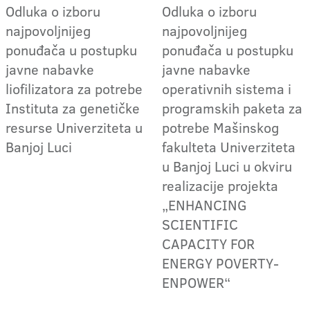
Odluka o izboru
Odluka o izboru
najpovoljnijeg
najpovoljnijeg
ponuđača u postupku
ponuđača u postupku
javne nabavke
javne nabavke
liofilizatora za potrebe
operativnih sistema i
Instituta za genetičke
programskih paketa za
resurse Univerziteta u
potrebe Mašinskog
Banjoj Luci
fakulteta Univerziteta
u Banjoj Luci u okviru
realizacije projekta
„ENHANCING
SCIENTIFIC
CAPACITY FOR
ENERGY POVERTY-
ENPOWER“