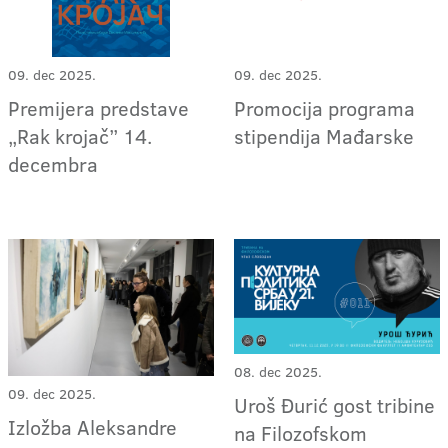
09. dec 2025.
09. dec 2025.
Premijera predstave
Promocija programa
„Rak krojač” 14.
stipendija Mađarske
decembra
08. dec 2025.
09. dec 2025.
Uroš Đurić gost tribine
Izložba Aleksandre
na Filozofskom