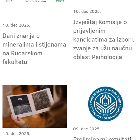
10. dec 2025.
Izvještaj Komisije o
10. dec 2025.
prijavljenim
Dani znanja o
kandidatima za izbor u
mineralima i stijenama
zvanje za užu naučnu
na Rudarskom
oblast Psihologija
fakultetu
09. dec 2025.
10. dec 2025.
Preliminarni rezultati