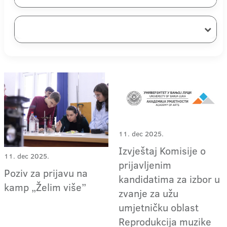
11. dec 2025.
Izvještaj Komisije o
11. dec 2025.
prijavljenim
Poziv za prijavu na
kandidatima za izbor u
kamp „Želim više”
zvanje za užu
umjetničku oblast
Reprodukcija muzike