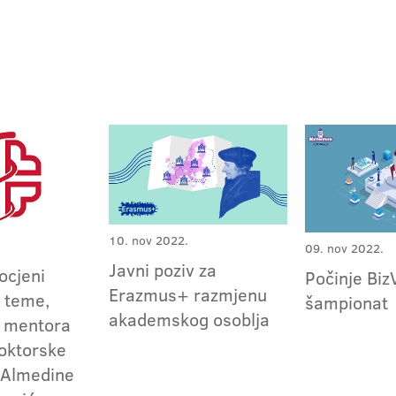
10. nov 2022.
09. nov 2022.
Javni poziv za
 ocjeni
Počinje Biz
Erazmus+ razmjenu
 teme,
šampionat
akademskog osoblja
i mentora
doktorske
e Almedine