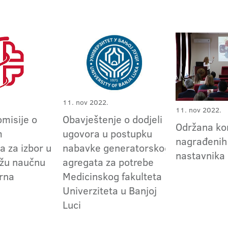
11. nov 2022.
11. nov 2022.
omisije o
Obavještenje o dodjeli
Održana ko
m
ugovora u postupku
nagrađenih
a za izbor u
nabavke generatorskog
nastavnika 
užu naučnu
agregata za potrebe
erna
Medicinskog fakulteta
Univerziteta u Banjoj
Luci