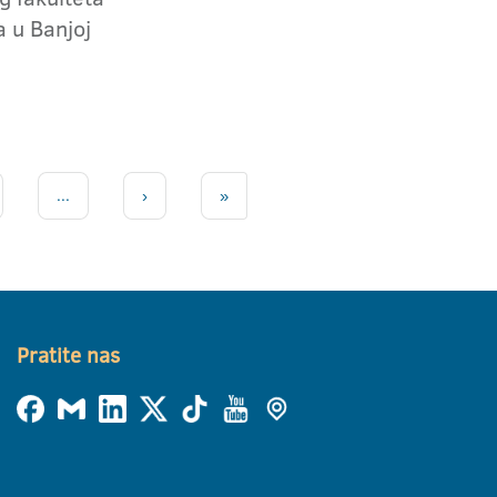
a u Banjoj
1
...
›
»
Pratite nas