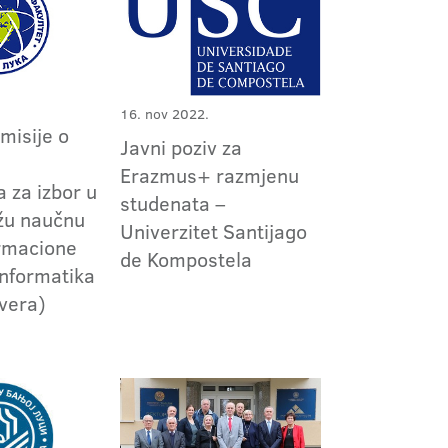
16. nov 2022.
omisije o
Javni poziv za
m
Erazmus+ razmjenu
 za izbor u
studenata –
užu naučnu
Univerzitet Santijago
ormacione
de Kompostela
informatika
tvera)