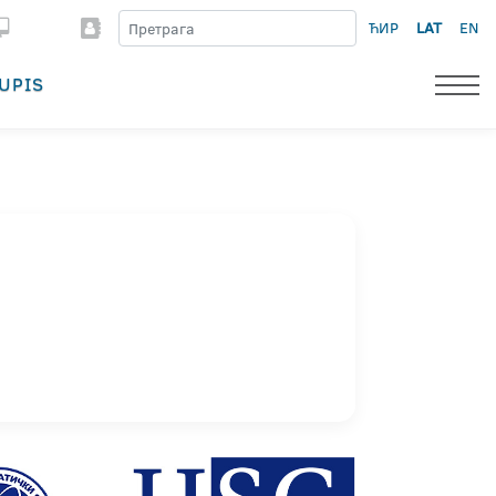
ЋИР
LAT
EN
UPIS