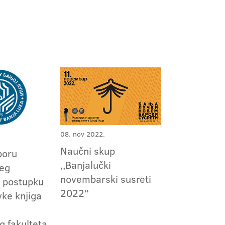
08. nov 2022.
Naučni skup
boru
,,Banjalučki
jeg
novembarski susreti
 postupku
2022“
ke knjiga
 fakulteta