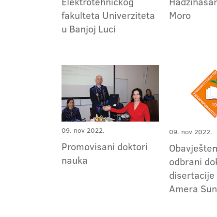
Elektrotehničkog
Hadžihasan
fakulteta Univerziteta
Moro
u Banjoj Luci
09. nov 2022.
09. nov 2022.
Promovisani doktori
Obavješten
nauka
odbrani do
disertacije
Amera Sun