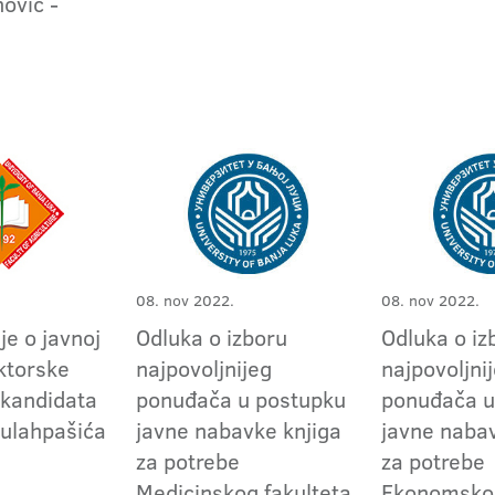
ović -
08. nov 2022.
08. nov 2022.
je o javnoj
Odluka o izboru
Odluka o iz
ktorske
najpovoljnijeg
najpovoljni
 kandidata
ponuđača u postupku
ponuđača u
ulahpašića
javne nabavke knjiga
javne nabav
za potrebe
za potrebe
Medicinskog fakulteta
Ekonomskog