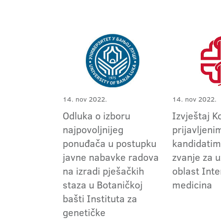
14. nov 2022.
14. nov 2022.
Odluka o izboru
Izvještaj K
najpovoljnijeg
prijavljeni
ponuđača u postupku
kandidatim
javne nabavke radova
zvanje za 
na izradi pješačkih
oblast Int
staza u Botaničkoj
medicina
bašti Instituta za
genetičke