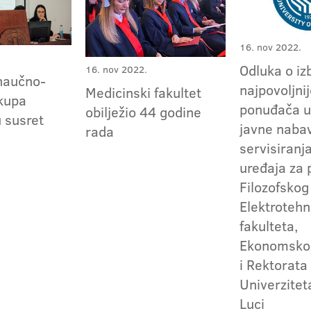
16. nov 2022.
Odluka o iz
16. nov 2022.
naučno-
najpovoljni
Medicinski fakultet
kupa
ponuđača u
obilježio 44 godine
u susret
javne naba
rada
servisiranj
uređaja za 
Filozofskog
Elektrotehn
fakulteta,
Ekonomskog
i Rektorata
Univerzitet
Luci