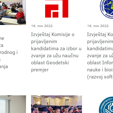
16. nov 2022.
16. nov 2022.
Izvještaj Komisije o
Izvještaj K
ne
prijavljenim
prijavljeni
za
kandidatima za izbor u
kandidatima
rodnog i
zvanje za užu naučnu
zvanje za 
g
oblast Geodetski
oblast Inf
anja
premjer
nauke i bio
(razvoj sof