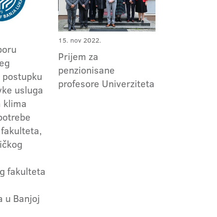
15. nov 2022.
boru
Prijem za
jeg
penzionisane
 postupku
profesore Univerziteta
vke usluga
a klima
potrebe
 fakulteta,
ičkog
 fakulteta
a u Banjoj