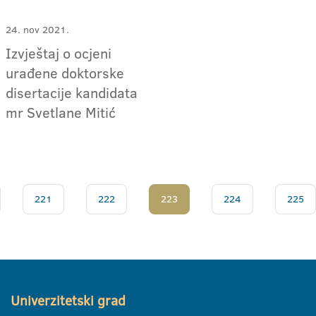
24. nov 2021.
Izvještaj o ocjeni
urađene doktorske
disertacije kandidata
mr Svetlane Mitić
221
222
223
224
225
Univerzitetski grad