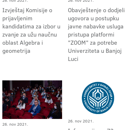
26. nov 2021.
26. nov 2021.
Izvještaj Komisije o
Obavještenje o dodjeli
prijavljenim
ugovora u postupku
kandidatima za izbor u
javne nabavke usluga
zvanje za užu naučnu
pristupa platformi
oblast Algebra i
"ZOOM" za potrebe
geometrija
Univerziteta u Banjoj
Luci
26. nov 2021.
26. nov 2021.