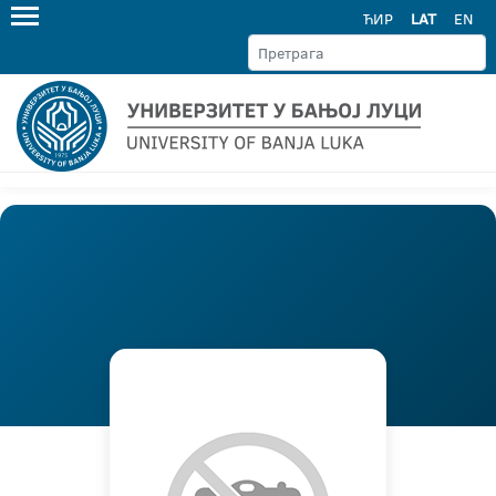
ЋИР
LAT
EN