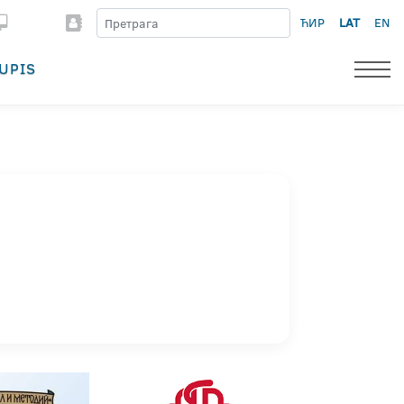
ЋИР
LAT
EN
UPIS