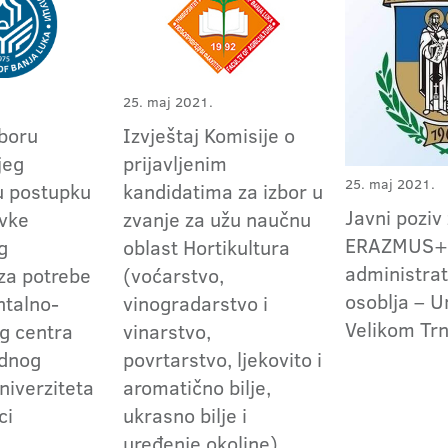
25. maj 2021.
zboru
Izvještaj Komisije o
jeg
prijavljenim
25. maj 2021.
u postupku
kandidatima za izbor u
Javni poziv
vke
zvanje za užu naučnu
ERAZMUS+ 
g
oblast Hortikultura
administra
 za potrebe
(voćarstvo,
osoblja – U
talno-
vinogradarstvo i
Velikom Tr
g centra
vinarstvo,
ednog
povrtarstvo, ljekovito i
niverziteta
aromatično bilje,
ci
ukrasno bilje i
uređenje okoline)