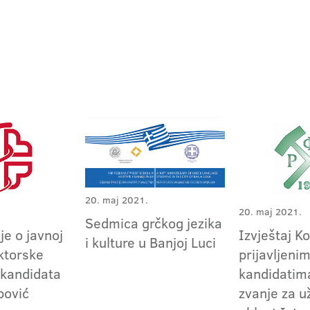
20. maj 2021.
20. maj 2021.
Sedmica grčkog jezika
je o javnoj
Izvještaj K
i kulture u Banjoj Luci
ktorske
prijavljeni
 kandidata
kandidatima
ipović
zvanje za 