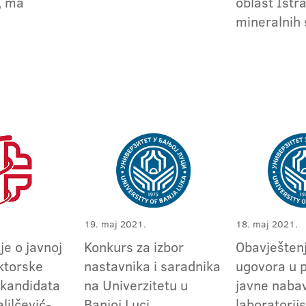
, ma
oblast Istr
mineralnih 
19. maj 2021.
18. maj 2021.
je o javnoj
Konkurs za izbor
Obavještenj
ktorske
nastavnika i saradnika
ugovora u 
 kandidata
na Univerzitetu u
javne naba
lilčević-
Banjoj Luci
laboratori