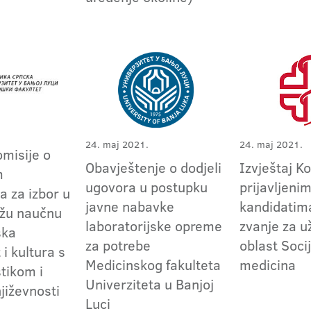
24. maj 2021.
24. maj 2021.
omisije o
Obavještenje o dodjeli
Izvještaj K
m
ugovora u postupku
prijavljeni
a za izbor u
javne nabavke
kandidatima
užu naučnu
laboratorijske opreme
zvanje za 
ska
za potrebe
oblast Soci
 i kultura s
Medicinskog fakulteta
medicina
tikom i
Univerziteta u Banjoj
jiževnosti
Luci