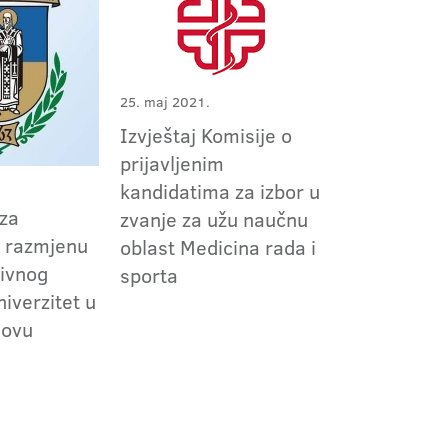
25. maj 2021.
Izvještaj Komisije o
prijavljenim
kandidatima za izbor u
 za
zvanje za užu naučnu
razmjenu
oblast Medicina rada i
tivnog
sporta
niverzitet u
novu