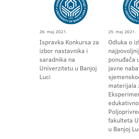
26. maj 2021.
25. maj 2021.
Ispravka Konkursa za
Odluka o i
izbor nastavnika i
najpovoljni
saradnika na
ponuđača 
Univerzitetu u Banjoj
javne naba
Luci
sjemensko
materijala
Eksperimen
edukativno
Poljoprivr
fakulteta U
u Banjoj Lu