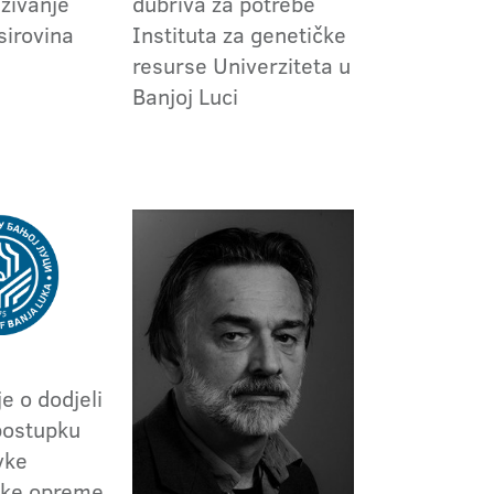
aživanje
đubriva za potrebe
sirovina
Instituta za genetičke
resurse Univerziteta u
Banjoj Luci
e o dodjeli
postupku
vke
jske opreme