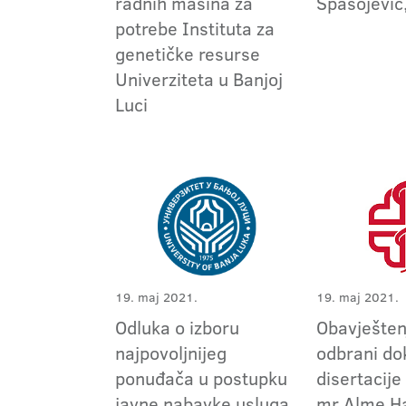
radnih mašina za
Spasojević
potrebe Instituta za
genetičke resurse
Univerziteta u Banjoj
Luci
19. maj 2021.
19. maj 2021.
Odluka o izboru
Obavješten
najpovoljnijeg
odbrani do
ponuđača u postupku
disertacije
javne nabavke usluga
mr Alme Ha