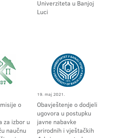
Univerziteta u Banjoj
Luci
19. maj 2021.
omisije o
Obavještenje o dodjeli
m
ugovora u postupku
 za izbor u
javne nabavke
užu naučnu
prirodnih i vještačkih