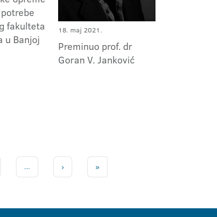
a potrebe
g fakulteta
18. maj 2021.
a u Banjoj
Preminuo prof. dr
Goran V. Janković
...
›
»