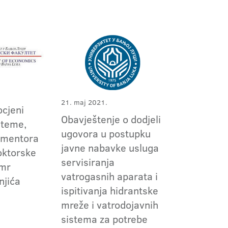
21. maj 2021.
ocjeni
Obavještenje o dodjeli
 teme,
ugovora u postupku
i mentora
javne nabavke usluga
oktorske
servisiranja
 mr
vatrogasnih aparata i
njića
ispitivanja hidrantske
mreže i vatrodojavnih
sistema za potrebe