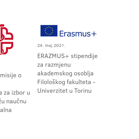
24. maj 2021.
ERAZMUS+ stipendije
za razmjenu
akademskog osoblja
omisije o
Filološkog fakulteta -
m
Univerzitet u Torinu
 za izbor u
užu naučnu
jalna