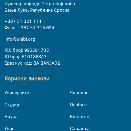
Булевар војводе Петра Бојовића
Бања Лука, Република Српска
+387 51 321 171
Факс: +387 51 315 694
info@unibl.org
PIC број: 995591705
ID број: E10186843
Еразмус код: BA BANJA02
Корисни линкови
Универзитет
Чланице
Студије
Особље
Наука
Квалитет
Упис
Сарадња