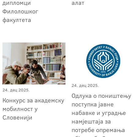
дипломци
алат
Филолошког
факултета
24. дец 2025.
24. дец 2025.
Одлука о поништењу
Конкурс за академску
поступкa јавне
мобилност у
набавке и уградње
Словенији
намјештаја за
потребе опремања