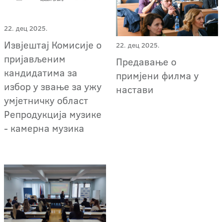
22. дец 2025.
Извјештај Комисије о
22. дец 2025.
пријављеним
Предавање о
кандидатима за
примјени филма у
избор у звање за ужу
настави
умјетничку област
Репродукција музике
- камерна музика