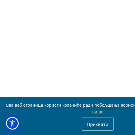
Ова веб страница користи колачиће ради побољшања корисн
више
Прихвати