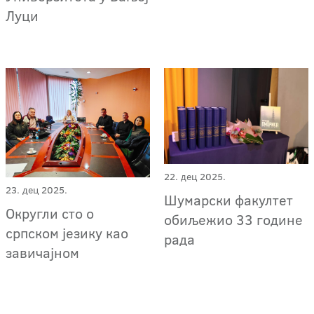
Луци
22. дец 2025.
23. дец 2025.
Шумарски факултет
Округли сто о
обиљежио 33 године
српском језику као
рада
завичајном