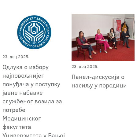
23. дец 2025.
Одлука о избору
23. дец 2025.
најповољнијег
Панел-дискусија о
понуђача у поступку
насиљу у породици
јавне набавке
службеног возила за
потребе
Медицинског
факултета
Универзитета у Бањој