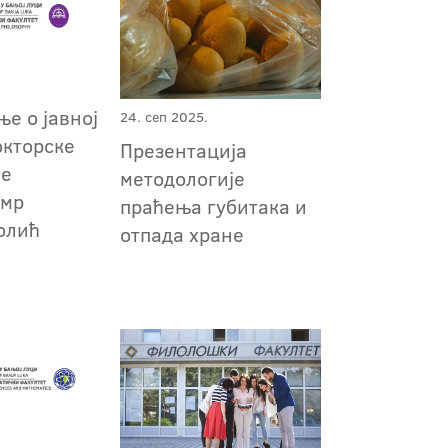
е о јавној
24. сеп 2025.
окторске
Презентација
је
методологије
 мр
праћења губитака и
олић
отпада хране