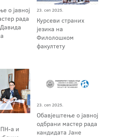
е о јавној
23. сеп 2025.
астер рада
Курсеви страних
 Давида
језика на
ћа
Филолошком
факултету
23. сеп 2025.
Обавјештење о јавној
одбрани мастер рада
ПН-а и
кандидата Јане