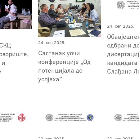
24. сеп 2025.
Обавјештењ
24. сеп 2025.
одбрани д
 СКЦ
Састанак уочи
дисертаци
озориште,
конференције „Од
кандидата
 и
потенцијала до
Слађана Л
е
успјеха”
23. сеп 2025.
23. сеп 2025.