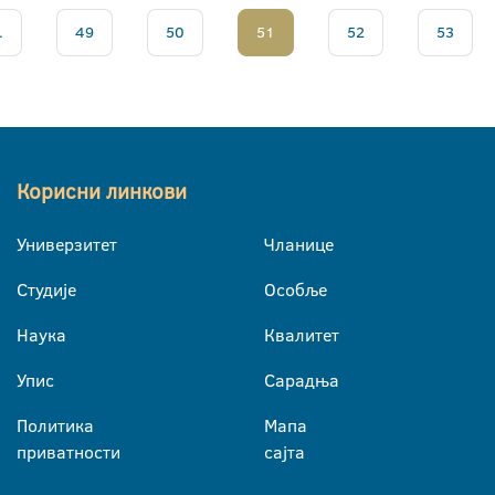
.
49
50
51
52
53
Корисни линкови
Универзитет
Чланице
Студије
Особље
Наука
Квалитет
Упис
Сарадња
Политика
Мапа
приватности
сајта