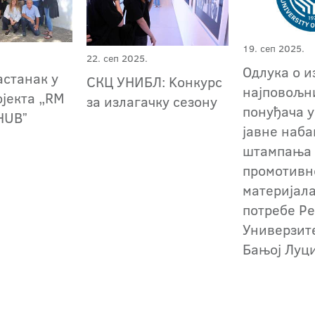
19. сеп 2025.
22. сеп 2025.
Одлука о и
астанак у
СКЦ УНИБЛ: Kонкурс
најповољн
ојекта „RM
за излагачку сезону
понуђача у
HUBˮ
јавне наба
штампања
промотивн
материјала
потребе Р
Универзит
Бањој Луц