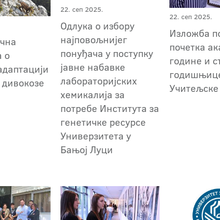
22. сеп 2025.
22. сеп 2025.
Одлука о избору
Изложба п
најповољнијег
учна
почетка а
понуђача у поступку
 о
године и с
јавне набавке
 адаптацији
годишњиц
лабораторијских
 дивокозе
Учитељске
хемикалија за
потребе Института за
генетичке ресурсе
Универзитета у
Бањој Луци