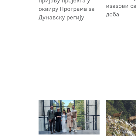
изазови с
оквиру Програма за
доба
Дунавску регију