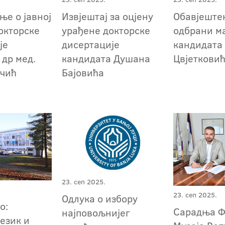
ње о јавној
Извјештај за оцјену
Обавјештењ
окторске
урађене докторске
одбрани м
је
дисертације
кандидата
 др мед.
кандидата Душана
Цвјеткови
ичић
Бајовића
23. сеп 2025.
23. сеп 2025.
Одлука о избору
о:
Сарадња Ф
најповољнијег
език и