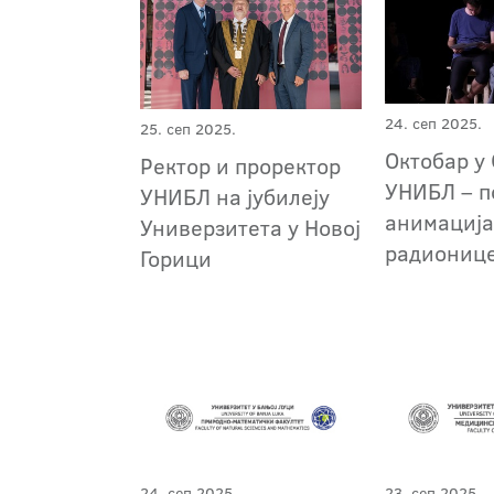
24. сеп 2025.
25. сеп 2025.
Октобар у
Ректор и проректор
УНИБЛ – п
УНИБЛ на јубилеју
анимација
Универзитета у Новој
радиониц
Горици
24. сеп 2025.
23. сеп 2025.