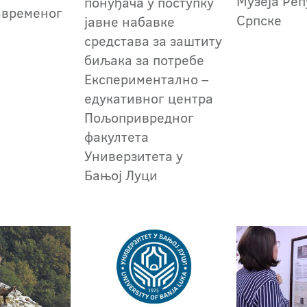
Музеја Ре
понуђача у поступку
авременог
Српске
јавне набавке
средстава за заштиту
биљака за потребе
Експериментално –
едукативног центра
Пољопривредног
факултета
Универзитета у
Бањој Луци