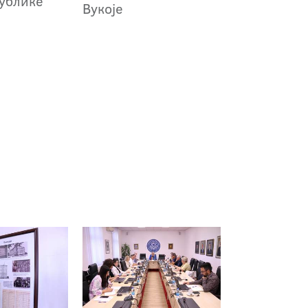
публике
Вукоје