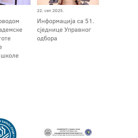
22. сеп 2025.
оводом
Информација са 51.
кадемске
сједнице Управног
тоте
одбора
е
 школе