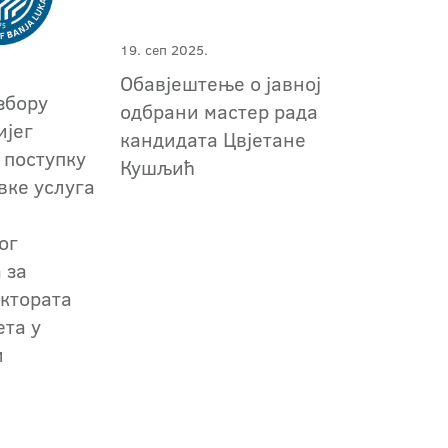
19. сеп 2025.
Обавјештење о јавној
збору
одбрани мастер рада
ијег
кандидата Цвјетане
 поступку
Кушљић
вке услуга
ог
 за
ектората
ета у
и