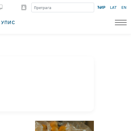
ЋИР
LAT
EN
УПИС