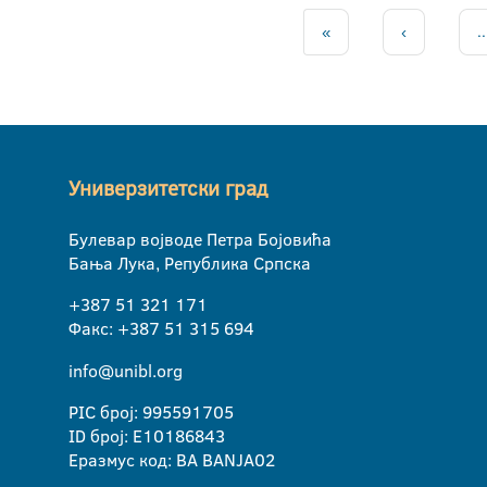
«
‹
..
Универзитетски град
Булевар војводе Петра Бојовића
Бања Лука, Република Српска
+387 51 321 171
Факс: +387 51 315 694
info@unibl.org
PIC број: 995591705
ID број: E10186843
Еразмус код: BA BANJA02