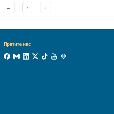
...
›
»
Пратите нас