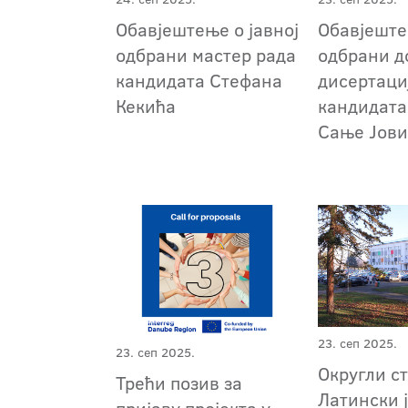
Обавјештење о јавној
Обавјеште
одбрани мастер рада
одбрани д
кандидата Стефана
дисертаци
Кекића
кандидата
Сање Јов
23. сеп 2025.
23. сеп 2025.
Округли ст
Трећи позив за
Латински ј
пријаву пројекта у