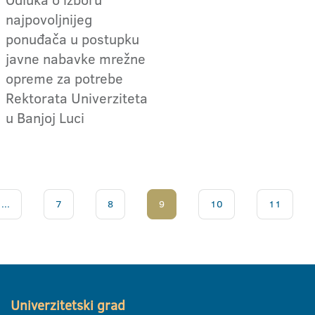
najpovoljnijeg
ponuđača u postupku
javne nabavke mrežne
opreme za potrebe
Rektorata Univerziteta
u Banjoj Luci
...
7
8
9
10
11
Univerzitetski grad