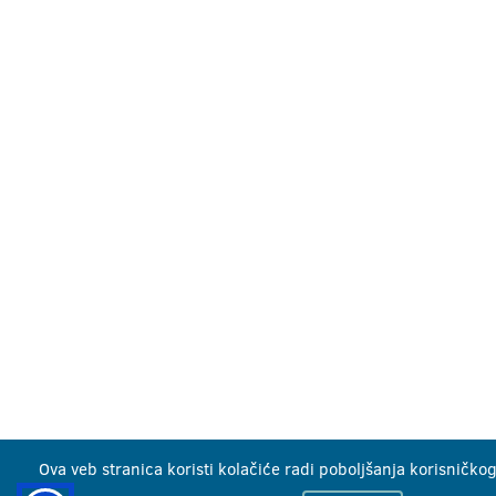
Ova veb stranica koristi kolačiće radi poboljšanja korisničkog