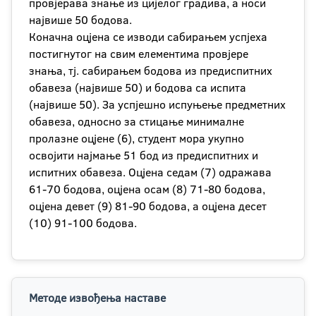
провjерава знање из цијелог градива, а носи
највише 50 бодова.
Коначна оцјена се изводи сабирањем успјеха
постигнутог на свим елементима провјере
знања, тј. сабирањем бодова из предиспитних
обавеза (највише 50) и бодова са испита
(највише 50). За успјешно испуњење предметних
обавеза, односно за стицање минималне
пролазне оцјене (6), студент мора укупно
освојити најмање 51 бод из предиспитних и
испитних обавеза. Оцјена седам (7) одражава
61-70 бодова, оцјена осам (8) 71-80 бодова,
оцјена девет (9) 81-90 бодова, а оцјена десет
(10) 91-100 бодова.
Методе извођења наставе