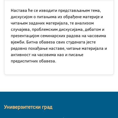
Настава ће се изводити представљањем тема,
дискусијом о питањима из обрађене материје и
читањем заданих материјала, те анализом
случајева, проблемским дискусијама, дебатом и
презентацијом семинарских радова на часовима
вјежби. Битна обавеза свих студената јесте
редовно похађање наставе, читање материјала и
активност на часовима као и писање
предиспитних обавеза.
Универзитетски град