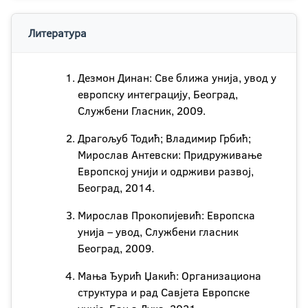
Литература
Дезмон Динан: Све ближа унија, увод у
европску интеграцију, Београд,
Службени Гласник, 2009.
Драгољуб Тодић; Владимир Грбић;
Мирослав Антевски: Придруживање
Европској унији и одрживи развој,
Београд, 2014.
Мирослав Прокопијевић: Европска
унија – увод, Службени гласник
Београд, 2009.
Мања Ђурић Џакић: Организациона
структура и рад Савјета Европске