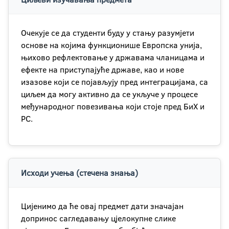
Очекује се да студенти буду у стању разумјети
основе на којима функционише Европска унија,
њихово рефлектовање у државама чланицама и
ефекте на приступајуће државе, као и нове
изазове који се појављују пред интеграцијама, са
циљем да могу активно да се укључе у процесе
међународног повезивања који стоје пред БиХ и
РС.
Исходи учења (стечена знања)
Цијенимо да ће овај предмет дати значајан
допринос сагледавању цјелокупне слике