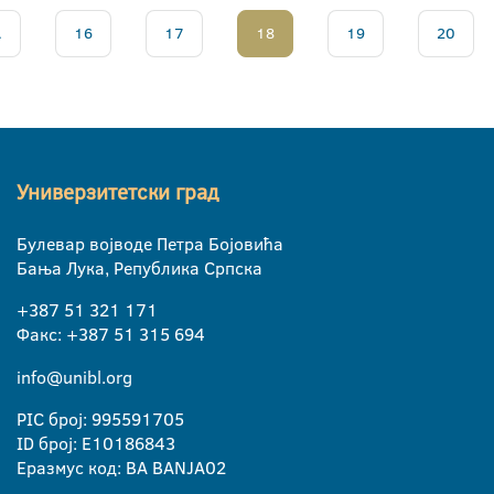
.
16
17
18
19
20
Универзитетски град
Булевар војводе Петра Бојовића
Бања Лука, Република Српска
+387 51 321 171
Факс: +387 51 315 694
info@unibl.org
PIC број: 995591705
ID број: E10186843
Еразмус код: BA BANJA02