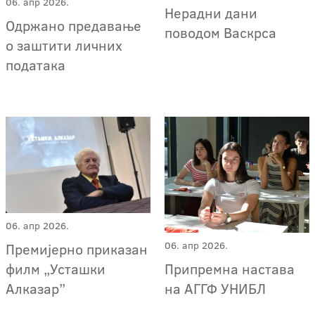
06. апр 2026.
Нерадни дани
Одржано предавање
поводом Васкрса
о заштити личних
података
06. апр 2026.
06. апр 2026.
Премијерно приказан
Припремна настава
филм „Усташки
на АГГФ УНИБЛ
Алказар”