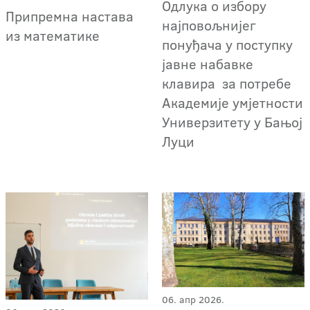
Oдлука о избору
Припремна настава
најповољнијег
из математике
понуђача у поступку
јавне набавке
клавира за потребе
Академије умјетности
Универзитету у Бањој
Луци
06. апр 2026.