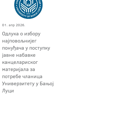
01. апр 2026.
Oдлука о избору
најповољнијег
понуђача у поступку
јавне набавке
канцелариског
материјала за
потребе чланица
Универзитету у Бањој
Луци