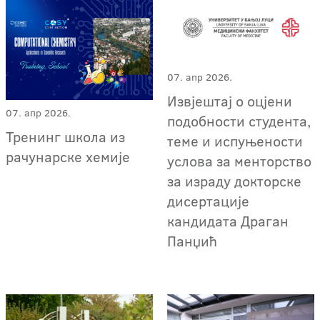
07. апр 2026.
Извјештај о оцјени
07. апр 2026.
подобности студента,
Тренинг школа из
теме и испуњености
рачунарске хемије
услова за менторство
за израду докторске
дисертације
кандидата Драган
Панџић