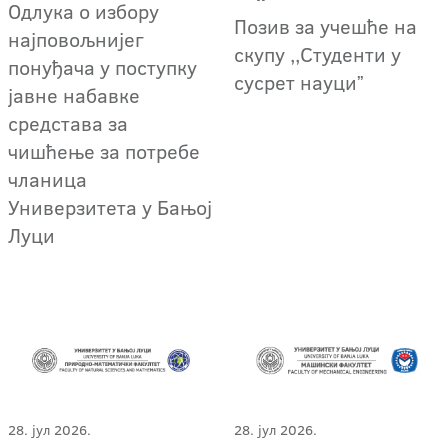
Oдлука о избору
Позив за учешће на
најповољнијег
скупу ,,Студенти у
понуђача у поступку
сусрет науциˮ
јавне набавке
средстава за
чишћење за потребе
чланица
Универзитета у Бањој
Луци
28. јул 2026.
28. јул 2026.