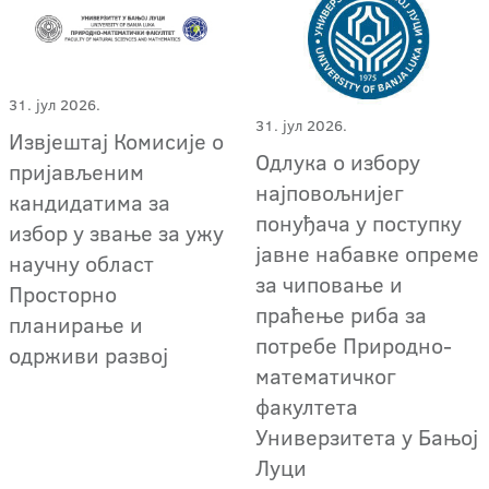
31. јул 2026.
31. јул 2026.
Извјештај Комисије о
Одлука о избору
пријављеним
најповољнијег
кандидатима за
понуђача у поступку
избор у звање за ужу
јавне набавке опреме
научну област
за чиповање и
Просторно
праћење риба за
планирање и
потребе Природно-
одрживи развој
математичког
факултета
Универзитета у Бањој
Луци