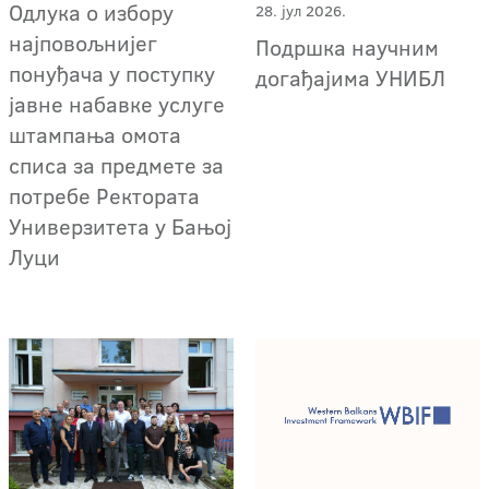
Одлука о избору
28. јул 2026.
најповољнијег
Подршка научним
понуђача у поступку
догађајима УНИБЛ
јавне набавке услуге
штампања омота
списа за предмете за
потребе Ректората
Универзитета у Бањој
Луци