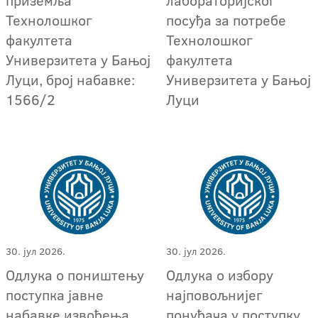
Технолошког
посуђа за потребе
факултета
Технолошког
Универзитета у Бањој
факултета
Луци, број набавке:
Универзитета у Бањој
1566/2
Луци
30. јул 2026.
30. јул 2026.
Одлука о поништењу
Одлука о избору
поступкa јавне
најповољнијег
набавке извођења
понуђача у поступку