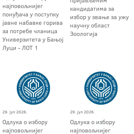
најповољнијег
кандидатима за
понуђача у поступку
избор у звање за ужу
јавне набавке горива
научну област
за потребе чланица
Зоологија
Универзитета у Бањој
Луци - ЛОТ 1
29. јул 2026.
29. јул 2026.
Oдлука о избору
Oдлука о избору
најповољнијег
најповољнијег