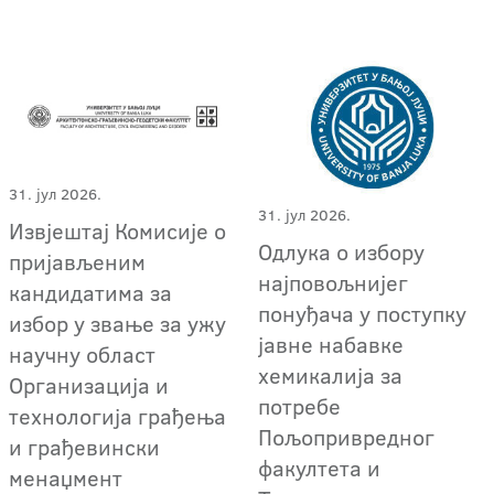
31. јул 2026.
31. јул 2026.
Извјештај Комисије о
Одлука о избору
пријављеним
најповољнијег
кандидатима за
понуђача у поступку
избор у звање за ужу
јавне набавке
научну област
хемикалија за
Организација и
потребе
технологија грађења
Пољопривредног
и грађевински
факултета и
менаџмент