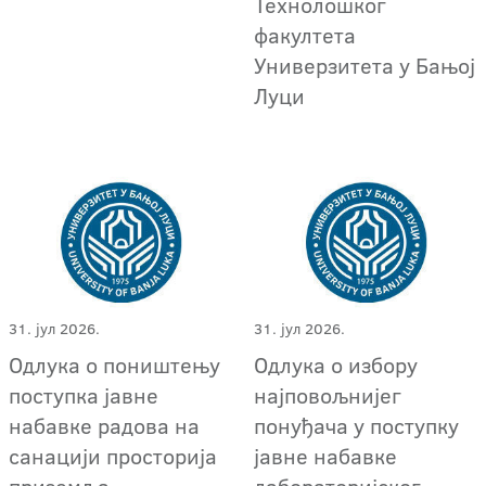
Технолошког
факултета
Универзитета у Бањој
Луци
31. јул 2026.
31. јул 2026.
Одлука о поништењу
Одлука о избору
поступка јавне
најповољнијег
набавке радова на
понуђача у поступку
санацији просторија
јавне набавке
приземља
лабораторијског