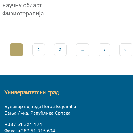
научну област
Физиотерапија
1
2
3
...
›
»
Универзитетски град
Булевар војводе Петра Бојовића
Бања Лука, Република Српска
+387 51 321 171
Факс: +387 51 315 694