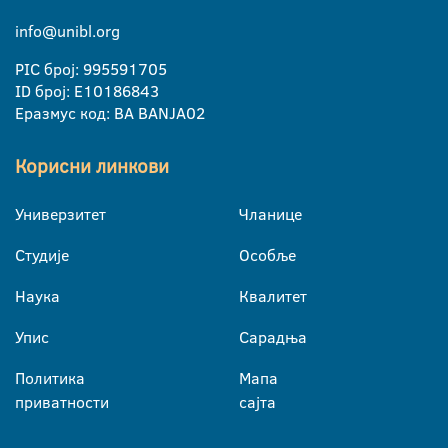
info@unibl.org
PIC број: 995591705
ID број: E10186843
Еразмус код: BA BANJA02
Корисни линкови
Универзитет
Чланице
Студије
Особље
Наука
Квалитет
Упис
Сарадња
Политика
Мапа
приватности
сајта