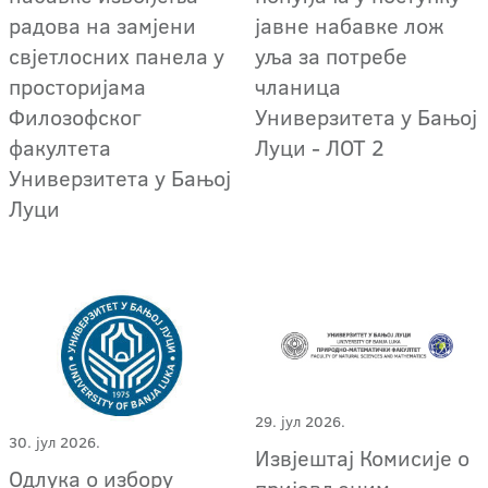
радова на замјени
јавне набавке лож
свјетлосних панела у
уља за потребе
просторијама
чланица
Филозофског
Универзитета у Бањој
факултета
Луци - ЛОТ 2
Универзитета у Бањој
Луци
29. јул 2026.
30. јул 2026.
Извјештај Комисије о
Одлука о избору
пријављеним