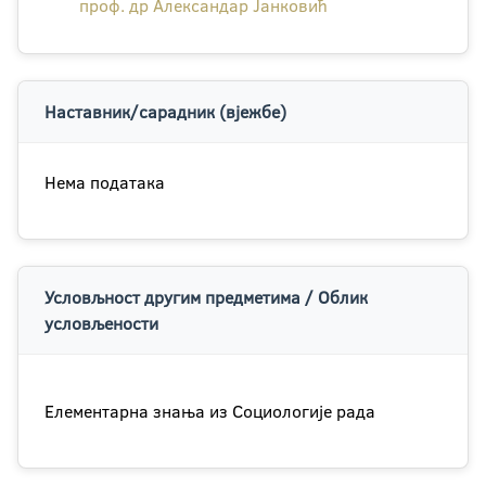
проф. др Александар Јанковић
Наставник/сарадник (вјежбе)
Нема података
Условљност другим предметима / Облик
условљености
Елементарна знања из Социологије рада