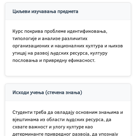
Циљеви изучавања предмета
Курс покрива проблеме идентификовања,
типологије и анализе различитих
организационих и националних култура и њихов
утицај на развој људских ресурса, културу
пословања и привредну ефикасност.
Исходи учења (стечена знања)
Студенти треба да овладају основним знањима и
вјештинама из области људских ресурса, да
схвате важност и улогу културе као
детерминанте привредног развоја, да упознају