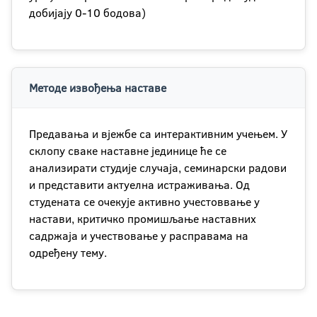
добијају 0-10 бодова)
Методе извођења наставе
Предавања и вјежбе са интерактивним учењем. У
склопу сваке наставне јединице ће се
анализирати студије случаја, семинарски радови
и представити актуелна истраживања. Од
студената се очекује активно учестоввање у
настави, критичко промишљање наставних
садржаја и учествовање у расправама на
одређену тему.