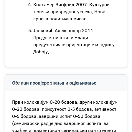
Колхамер Зигфрид 2007. Културни
темељи привредног успеха, Нова
српска политичка мисао
Јанковић Александар 2011.
Предузетништво и млади -
предузетничке оријентације младих у
Добоју,
Облици провјере знања и оцјењивање
Први колоквијум 0-20 бодова, други колоквијум
0-20 бодова, присутност 0-5 бодова, активност
0-5 бодова, завршни испит 0-50 бодова
(семинарски рад је дио завршног испита, за
урађен и презентован семинарски рад студенти