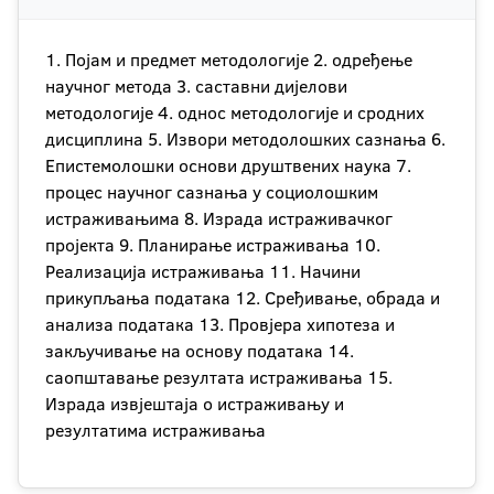
1. Појам и предмет методологије 2. одређење
научног метода 3. саставни дијелови
методологије 4. однос методологије и сродних
дисциплина 5. Извори методолошких сазнања 6.
Епистемолошки основи друштвених наука 7.
процес научног сазнања у социолошким
истраживањима 8. Израда истраживачког
пројекта 9. Планирање истраживања 10.
Реализација истраживања 11. Начини
прикупљања података 12. Сређивање, обрада и
анализа података 13. Провјера хипотеза и
закључивање на основу података 14.
саопштавање резултата истраживања 15.
Израда извјештаја о истраживању и
резултатима истраживања