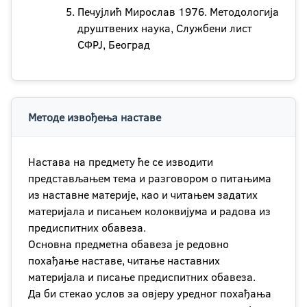
Печујлић Мирослав 1976. Методологија
друштвених наука, Службени лист
СФРЈ, Београд
Методе извођења наставе
Настава на предмету ће се изводити
представљањем тема и разговором о питањима
из наставне материје, као и читањем задатих
материјала и писањем колоквијума и радова из
предиспитних обавеза.
Основна предметна обавеза је редовно
похађање наставе, читање наставних
материјала и писање предиспитних обавеза.
Да би стекао услов за овјеру уредног похађања