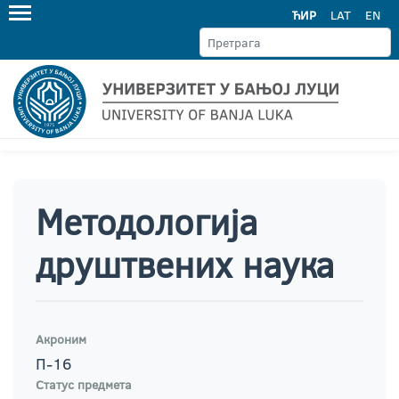
ЋИР
LAT
EN
Методологија
друштвених наука
Акроним
П-16
Статус предмета