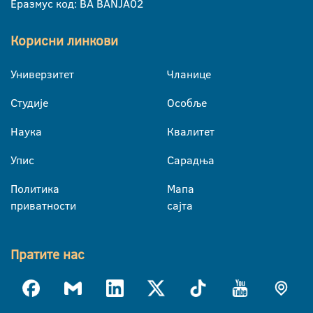
Еразмус код: BA BANJA02
Корисни линкови
Универзитет
Чланице
Студије
Особље
Наука
Квалитет
Упис
Сарадња
Политика
Мапа
приватности
сајта
Пратите нас