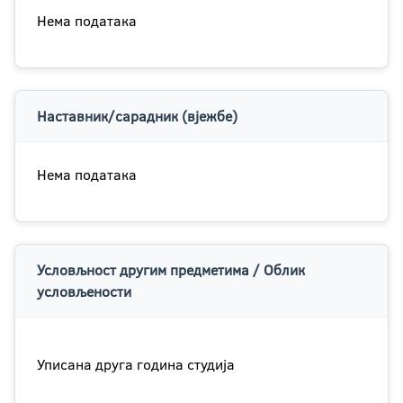
Нема података
Наставник/сарадник (вјежбе)
Нема података
Условљност другим предметима / Облик
условљености
Уписана друга година студија