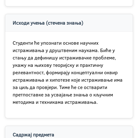
Исходи учења (стечена знања)
Студенти ће упознати основе научних
истраживања у друштвеним наукама. Биће у
стању да дефинишу истраживачке проблеме,
укажу на њихову теоријску и практичну
релевантност, формирају концептуални оквир
истраживања и хипотезе које истраживање има
за циљ да провјери. Тиме ће се остварити
претпоставке за усвајање знања о кључним
методима и техникама истраживања.
Садржај предмета