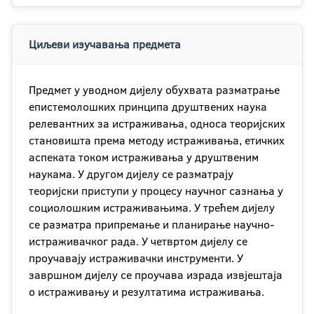
Циљеви изучавања предмета
Предмет у уводном дијелу обухвата разматрање
епистемолошких принципа друштвених наука
релевантних за истраживања, односа теоријских
становишта према методу истраживања, етичких
аспеката током истраживања у друштвеним
наукама. У другом дијелу се разматрају
теоријски приступи у процесу научног сазнања у
социолошким истраживањима. У трећем дијелу
се разматра припремање и планирање научно-
истраживачког рада. У четвртом дијелу се
проучавају истраживачки инструменти. У
завршном дијелу се проучава израда извјештаја
о истраживању и резултатима истраживања.