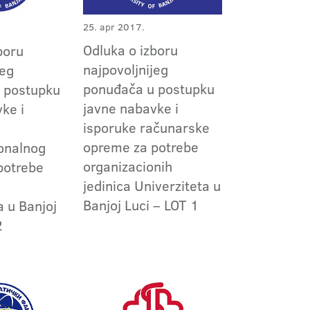
25. apr 2017.
Odluka o izboru
boru
najpovoljnijeg
jeg
ponuđača u postupku
 postupku
javne nabavke i
ke i
isporuke računarske
opreme za potrebe
ionalnog
organizacionih
potrebe
jedinica Univerziteta u
Banjoj Luci – LOT 1
a u Banjoj
2