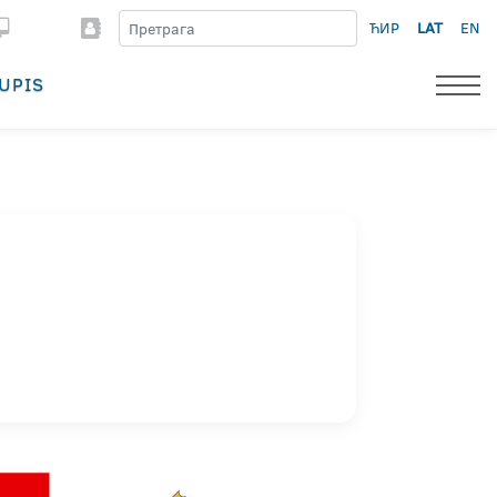
ЋИР
LAT
EN
UPIS