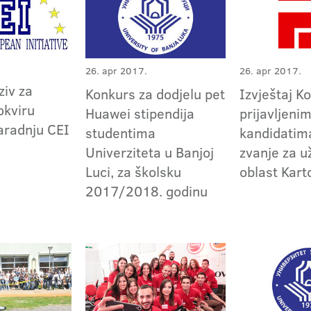
26. apr 2017.
26. apr 2017.
ziv za
Konkurs za dodjelu pet
Izvještaj K
okviru
Huawei stipendija
prijavljeni
aradnju CEI
studentima
kandidatima
Univerziteta u Banjoj
zvanje za 
Luci, za školsku
oblast Kart
2017/2018. godinu