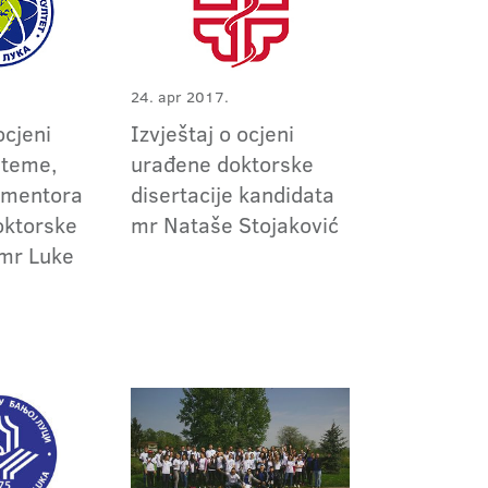
24. apr 2017.
ocjeni
Izvještaj o ocjeni
 teme,
urađene doktorske
i mentora
disertacije kandidata
oktorske
mr Nataše Stojaković
 mr Luke