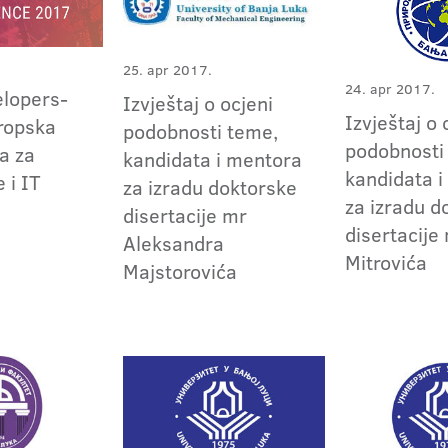
25. apr 2017.
24. apr 2017.
lopers-
Izvještaj o ocjeni
Izvještaj o 
ropska
podobnosti teme,
podobnosti
a za
kandidata i mentora
kandidata 
 i IT
za izradu doktorske
za izradu d
disertacije mr
disertacije
Aleksandra
Mitrovića
Majstorovića