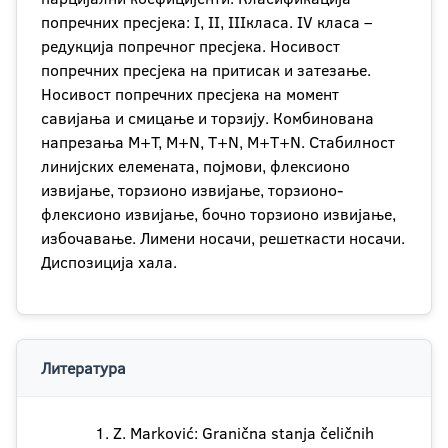
попречних пресјека: I, II, IIIкласа. IV класа –
редукција попречног пресјека. Носивост
попречних пресјека на притисак и затезање.
Носивост попречних пресјека на момент
савијања и смицање и торзију. Комбинована
напрезања M+T, M+N, T+N, M+T+N. Стабилност
линијских елемената, појмови, флексионо
извијање, торзионо извијање, торзионо-
флексионо извијање, бочно торзионо извијање,
избочавање. Лимени носачи, решеткасти носачи.
Диспозиција хала.
Литература
Z. Marković: Granična stanja čeličnih