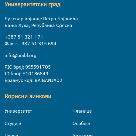
Универзитетски град
Булевар војводе Петра Бојовића
Бања Лука, Република Српска
+387 51 321 171
Факс: +387 51 315 694
info@unibl.org
PIC број: 995591705
ID број: E10186843
Еразмус код: BA BANJA02
Корисни линкови
Универзитет
Чланице
Студије
Особље
Наука
Квалитет