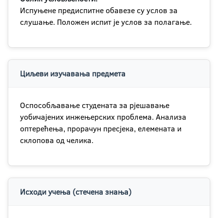
Испуњене предиспитне обавезе су услов за
слушање. Положен испит је услов за полагање.
Циљеви изучавања предмета
Оспособљавање студената за рјешавање
уобичајених инжењерских проблема. Анализа
оптерећења, прорачун пресјека, елемената и
склопова од челика.
Исходи учења (стечена знања)