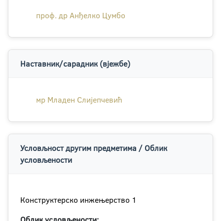
проф. др Анђелко Цумбо
Наставник/сарадник (вјежбе)
мр Младен Слијепчевић
Условљност другим предметима / Облик
условљености
Конструктерско инжењерство 1
Облик условљености: