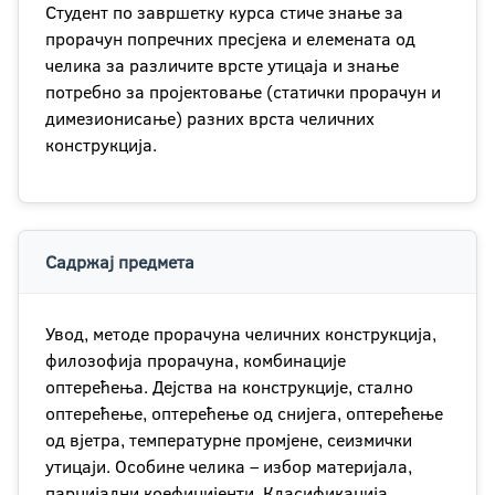
Студент по завршетку курса стиче знање за
прорачун попречних пресјека и елемената од
челика за различите врсте утицаја и знање
потребно за пројектовање (статички прорачун и
димезионисање) разних врста челичних
конструкција.
Садржај предмета
Увод, методе прорачуна челичних конструкција,
филозофија прорачуна, комбинације
оптерећења. Дејства на конструкције, стално
оптерећење, оптерећење од снијега, оптерећење
од вјетра, температурне промјене, сеизмички
утицаји. Особине челика – избор материјала,
парцијални коефицијенти. Класификација