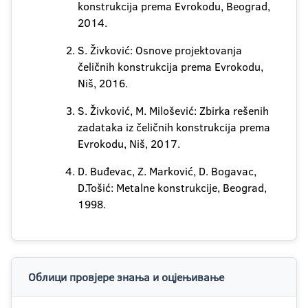
konstrukcija prema Evrokodu, Beograd,
2014.
S. Živković: Osnove projektovanja
čeličnih konstrukcija prema Evrokodu,
Niš, 2016.
S. Živković, M. Milošević: Zbirka rešenih
zadataka iz čeličnih konstrukcija prema
Evrokodu, Niš, 2017.
D. Buđevac, Z. Marković, D. Bogavac,
D.Tošić: Metalne konstrukcije, Beograd,
1998.
Облици провјере знања и оцјењивање