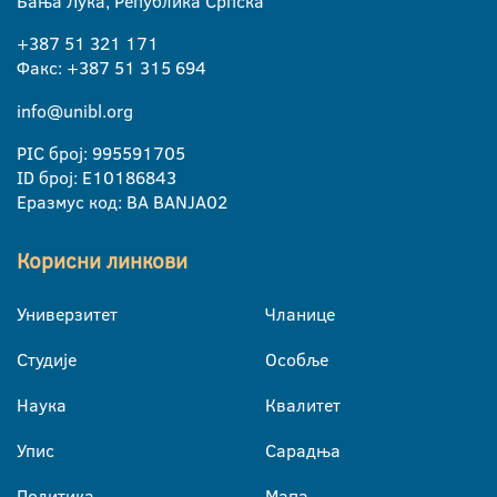
Бања Лука, Република Српска
+387 51 321 171
Факс: +387 51 315 694
info@unibl.org
PIC број: 995591705
ID број: E10186843
Еразмус код: BA BANJA02
Корисни линкови
Универзитет
Чланице
Студије
Особље
Наука
Квалитет
Упис
Сарадња
Политика
Мапа