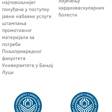
лијечењу
најповољнијег
кардиоваскуларних
понуђача у поступку
болести
јавне набавке услуге
штампања
промотивног
материјала за
потребе
Пољопривредног
факултета
Универзитета у Бањој
Луци