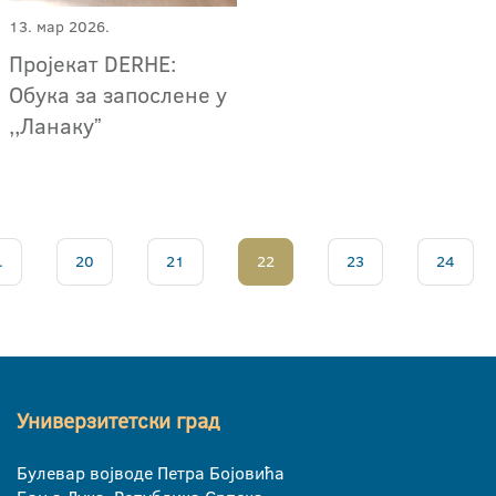
13. мар 2026.
Пројекат DERHE:
Обука за запослене у
,,Ланакуˮ
.
20
21
22
23
24
Универзитетски град
Булевар војводе Петра Бојовића