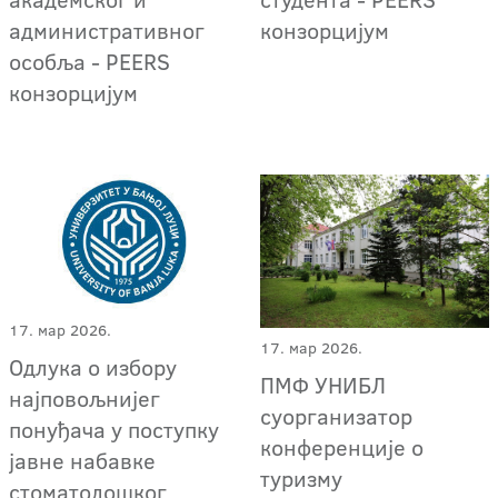
административног
конзорцијум
особља - PEERS
конзорцијум
17. мар 2026.
17. мар 2026.
Одлука о избору
ПМФ УНИБЛ
најповољнијег
суорганизатор
понуђача у поступку
конференције о
јавне набавке
туризму
стоматолошког