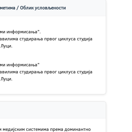
метима / Облик условљености
еми информисања".
авилима студирања првог циклуса студија
 Луци.
еми информисања"
авилима студирања првог циклуса студија
 Луци.
им медијским системима према доминантно