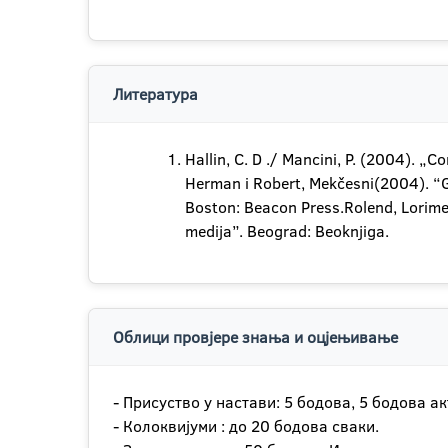
Литература
Hallin, C. D ./ Mancini, P. (2004). 
Herman i Robert, Mekčesni(2004). “G
Boston: Beacon Press.Rolend, Lorime
medija”. Beograd: Beoknjiga.
Облици провјере знања и оцјењивање
- Присуство у настави: 5 бодова, 5 бодова ак
- Колоквијуми : до 20 бодова сваки.