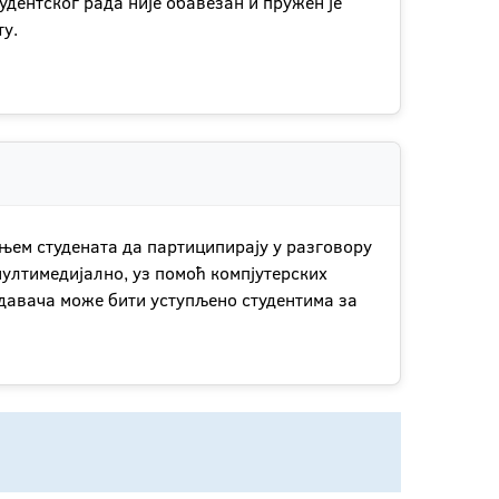
удентског рада није обавезан и пружен је
ту.
њем студената да партиципирају у разговору
мултимедијално, уз помоћ компјутерских
едавача може бити уступљено студентима за