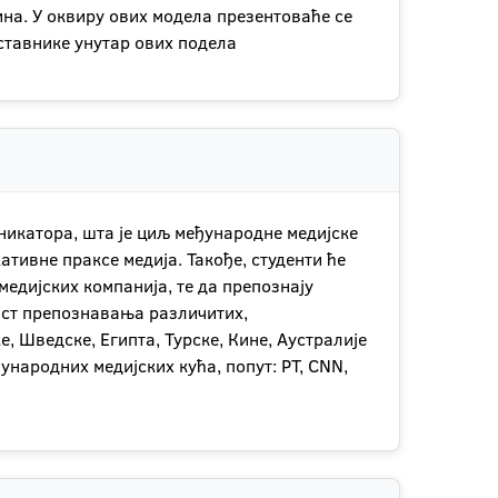
на. У оквиру ових модела презентоваће се
ставнике унутар ових подела
никатора, шта је циљ међународне медијске
тивне праксе медија. Такође, студенти ће
едијских компанија, те да препознају
ост препознавања различитих,
, Шведске, Египта, Турске, Кине, Аустралије
ународних медијских кућа, попут: РТ, CNN,