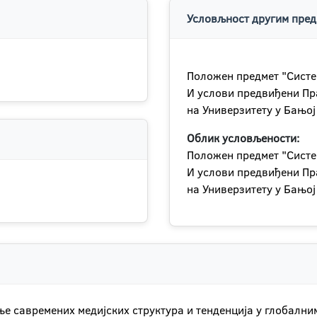
Условљност другим пред
Положен предмет "Сист
И услови предвиђени Пр
на Универзитету у Бањој
Облик условљености:
Положен предмет "Сист
И услови предвиђени Пр
на Универзитету у Бањој
ње савремених медијских структура и тенденција у глобалн