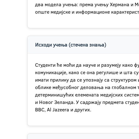
два модела учења: према учењу Хермана и Ме
опште медијске и информационе карактеристи
Исходи учења (стечена знања)
Студенти ће моћи да науче и разумеју како 
комуникације, како се она регулише и шта с
имати прилику да се упознају са структуром
облике међусобног деловања на глобалном т
детерминишућих елемената медијских система:
и Новог Зеланда. У садржају предмета студен
BBC, Al Jazeera и других.