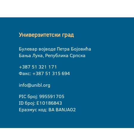
Универзитетски град
Булевар војводе Петра Бојовића
Бања Лука, Република Српска
+387 51 321 171
Факс: +387 51 315 694
info@unibl.org
PIC број: 995591705
ID број: E10186843
Еразмус код: BA BANJA02