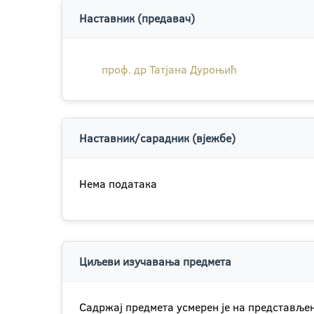
Наставник (предавач)
проф. др Татјана Дуроњић
Наставник/сарадник (вјежбе)
Нема података
Циљеви изучавања предмета
Садржај предмета усмерен је на представље