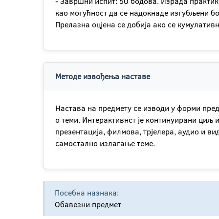
- Завршни испит: 50 бодова. Израда практику
као могућност да се надокнаде изгубљени бо
Прелазна оцјена се добија ако се кумулатив
Методе извођења наставе
Настава на предмету се изводи у форми пре
о теми. Интерактивнст је континуирани циљ 
презентација, филмова, трјелера, аудио и в
самостално излагање теме.
Посебна назнака:
Обавезни предмет