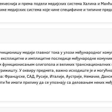
кчеснија и према подели медијских система Халина и Манћи
ке медијских система које чине специфичне и типичне пред
функционишу медији главног тока у улози међународног кому
у експлицитне и имплицитне последице међународне комуника
 и функционисањем олигопола и великих транснационалних м
рижишту. У оквиру предмета, важно исходиште је и могућн
 Француске, САД, Русије, Италије, Аустрије, Немачке, Данске
ти ће имати прилику да се упознају са деловањем неких међ