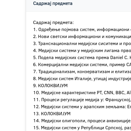
Садржај предмета
Садржај предмета:
1. Одређење појмoва систем, информациони с
2. Нови светски информациони и комуникацио
3. Транснационални медијски сиситеми и про
4. Медијски системи у медијским лигама прво
5. Подела медијских система према Daniel C. H
6. Комерцијални медијски системи, пример С
7. Традицонализам, конзерватизам и елитиз
8. Медијски систем Италије, утицај индустри
9. КОЛОКВИЈУМ
10. Медијске карактеристике РТ, CNN, BBC, Al
11. Процеси регулације медија у: Француској
12. Медијски системи у арапским земљама: Ег
13. КОЛОКВИЈУМ
14. Медијски олигополи, процеси аквизиције
15. Медијски систем у Републици Српској, ра