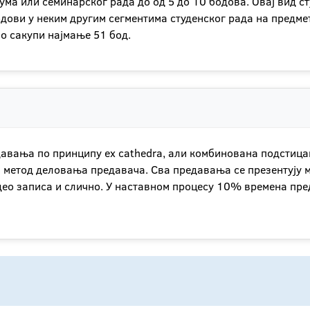
ма или семинарског рада до од 5 до 10 бодова. Овај вид ст
дови у неким другим сегментима студенског рада на предме
но сакупи најмање 51 бод.
давања по принципу ex cathedra, али комбинована подстица
и метод деловања предавача. Сва предавања се презентују 
идео записа и слично. У наставном процесу 10% времена пр