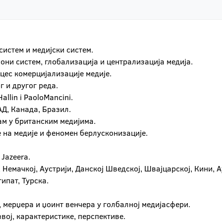
истем и медијски систем.
ни систем, глобализација и централизација медија.
цес комерцијализације медије.
г и другог реда.
allin i PaoloMancini.
АД, Канада, Бразил.
ам у британским медијима.
је на медије и феномен берлусконизације.
 Jazeera.
, Немачкој, Аустрији, Данској Шведској, Швајцарској, Кини, 
ипат, Турска.
, мерџера и џоинт венчера у голбалној медијасфери.
звој, карактеристике, перспективе.