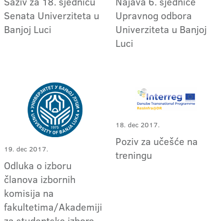
Saziv za 18. sjednicu
Najava 6. sjednice
Senata Univerziteta u
Upravnog odbora
Banjoj Luci
Univerziteta u Banjoj
Luci
18. dec 2017.
Poziv za učešće na
19. dec 2017.
treningu
Odluka o izboru
članova izbornih
komisija na
fakultetima/Akademiji
za studentske izbore