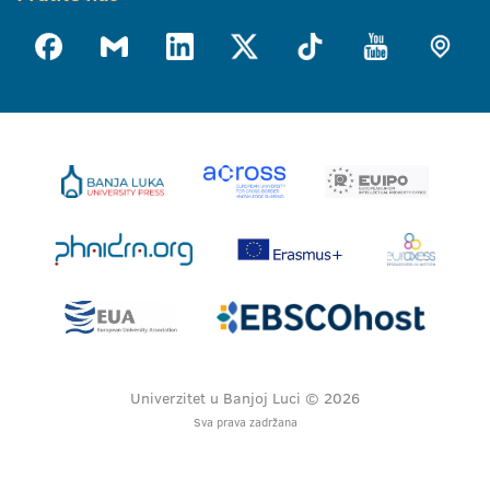
Univerzitet u Banjoj Luci © 2026
Sva prava zadržana