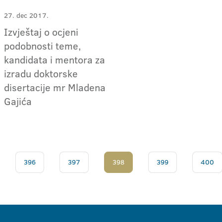
27. dec 2017.
Izvještaj o ocjeni
podobnosti teme,
kandidata i mentora za
izradu doktorske
disertacije mr Mladena
Gajića
396
397
398
399
400