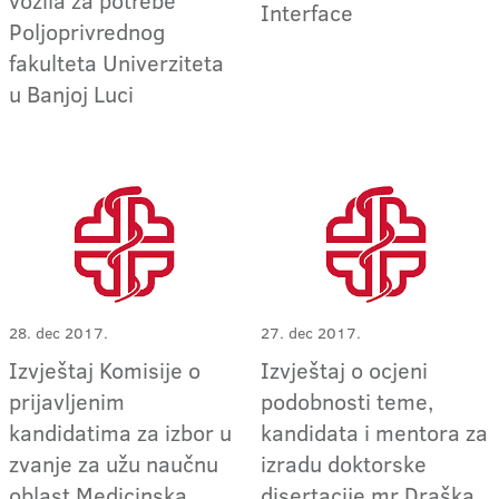
vozila za potrebe
Interface
Poljoprivrednog
fakulteta Univerziteta
u Banjoj Luci
28. dec 2017.
27. dec 2017.
Izvještaj Komisije o
Izvještaj o ocjeni
prijavljenim
podobnosti teme,
kandidatima za izbor u
kandidata i mentora za
zvanje za užu naučnu
izradu doktorske
oblast Medicinska
disertacije mr Draška