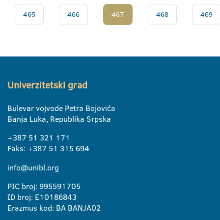
465
466
467
468
469
Univerzitetski grad
Bulevar vojvode Petra Bojovića
Banja Luka, Republika Srpska
+387 51 321 171
Faks: +387 51 315 694
info@unibl.org
PIC broj: 995591705
ID broj: E10186843
Erazmus kod: BA BANJA02