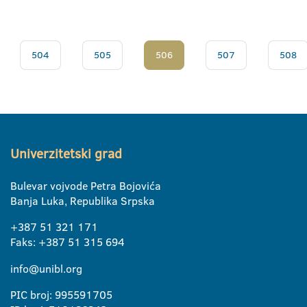
504
505
506
507
508
Univerzitetski grad
Bulevar vojvode Petra Bojovića
Banja Luka, Republika Srpska
+387 51 321 171
Faks: +387 51 315 694
info@unibl.org
PIC broj: 995591705