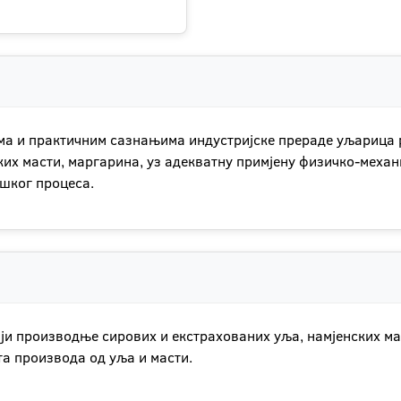
ма и практичним сазнањима индустријске прераде уљарица 
их масти, маргарина, уз адекватну примјену физичко-механ
шког процеса.
и производње сирових и екстрахованих уља, намјенских мас
а производа од уља и масти.