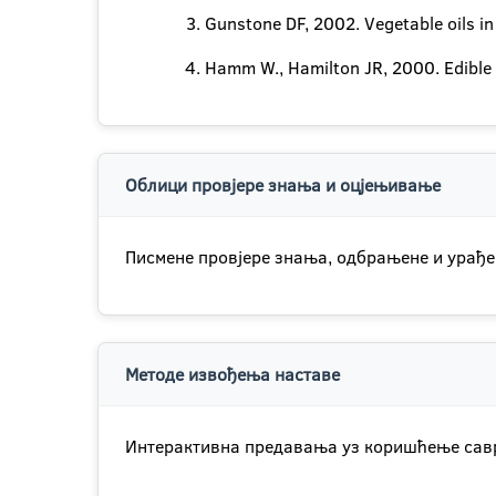
Gunstone DF, 2002. Vegetable oils in
Hamm W., Hamilton JR, 2000. Edible O
Облици провјере знања и оцјењивање
Писмене провјере знања, одбрањене и урађе
Методе извођења наставе
Интерактивна предавања уз коришћење савре