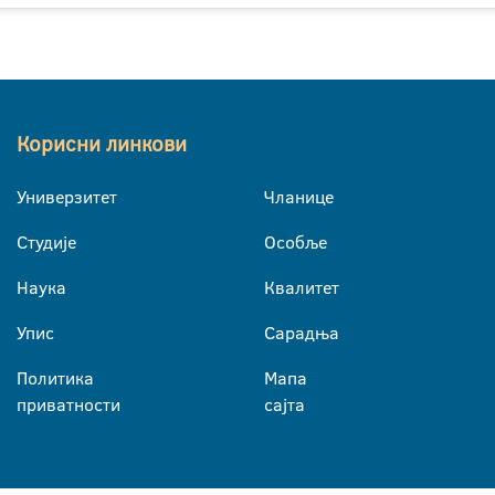
Корисни линкови
Универзитет
Чланице
Студије
Особље
Наука
Квалитет
Упис
Сарадња
Политика
Мапа
приватности
сајта