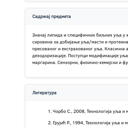
Садржај предмета
Значај липида и специфичних биљних уља у 
сировина за добијање уља/масти и протеина
пресованог и екстрахованог уља. Класична а
дезодоризације. Поступци модификације уља
маргарина. Сензорни, физичко-хемијски и фу
Литература
Чорбо С., 2008, Технологија уља и
Грујић Р., 1994, Технологија уља и