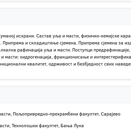
хуманој исхрани. Састав уља и масти, физичко-хемијске ка
. Припрема и складиштење сјемена. Припрема сјемена за и
лкална рафинација уља и масти. Поступци предрафинације, 
 и масти: хидрогенација, фракционисање и интерестерифик
нкционални квалитет, одрживост и безбједност свих наведе
 масти, Пољопривредно-прехрамбени факултет, Сарајево
 масти, Технолошки факултет, Бања Лука