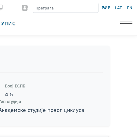
ЋИР
LAT
EN
УПИС
Број ЕСПБ
4.5
Тип студија
Академске студије првог циклуса