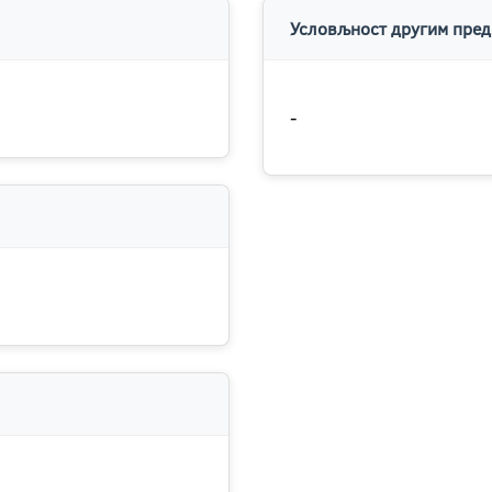
Условљност другим пред
-