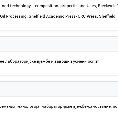
 food technology – composition, propertis and Uses, Bleckwell 
il Processing, Sheffield Academic Press/CRC Press, Sheffield,
не лабораторијске вјежбе и завршни усмени испит.
мених технологија, лабораторијске вјежбе-самосталне, пог