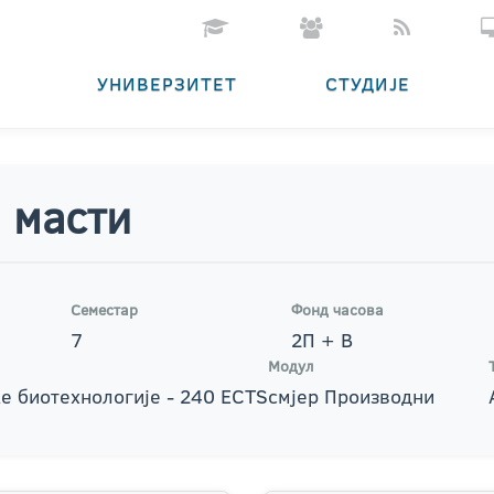
УНИВЕРЗИТЕТ
СТУДИЈЕ
и масти
Семестар
Фонд часова
7
2П + В
Модул
е биотехнологије - 240 ECTS
смјер Производни