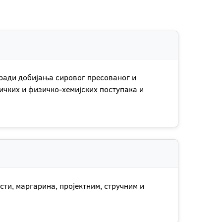
ради добијања сировог пресованог и
ичких и физичко-хемијских поступака и
ти, маргарина, пројектним, стручним и