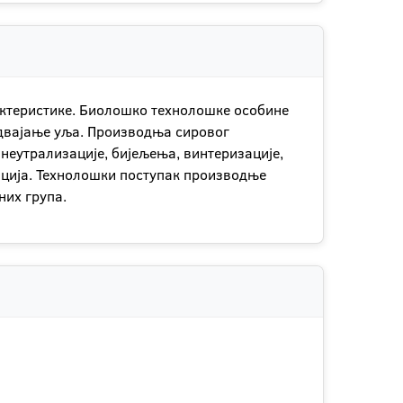
рактеристике. Биолошко технолошке особине
здвајање уља. Производња сировог
неутрализације, бијељења, винтеризације,
ација. Технолошки поступак производње
них група.