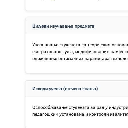
Циљеви изучавања предмета
Упознавање студената са теоријским основа
екстрахованог уља, модификованих-намјенск
одржавање оптималних параметара техноло
Исходи учења (стечена знања)
Оспособљавање студената за рад у индустриј
педагошким установама и контроли квалитет