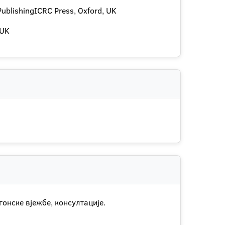
PublishingICRC Press, Oxford, UK
 UK
онске вјежбе, консултације.