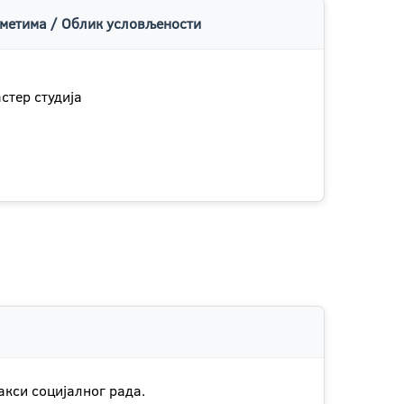
метима / Облик условљености
стер студија
акси социјалног рада.