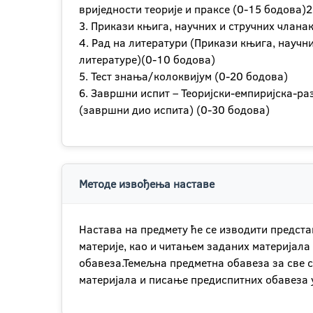
вриједности теорије и праксе (0-15 бодова)
3. Прикази књига, научних и стручних члана
4. Рад на литератури (Прикази књига, научн
литературе)(0-10 бодова)
5. Тест знања/колоквијум (0-20 бодова)
6. Завршни испит – Теоријски-емпиријска-р
(завршни дио испита) (0-30 бодова)
Методе извођења наставе
Настава на предмету ће се изводити предст
материје, као и читањем заданих материјала
обавеза.Темељна предметна обавеза за све с
материјала и писање предиспитних обавеза у