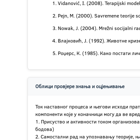
Vidanović, I. (2008). Terapijski mode
Pejn, M. (2000). Savremene teorije so
Nowak, J. (2004). Mrežni socijalni ra
Влајковић, Ј. (1992). Животне кри
Роџерс, К. (1985). Како постати ли
Облици провјере знања и оцјењивање
Ток наставног процеса и његови исходи прате
компоненти које у коначници могу да ве вре
1. Присуство и активности током организов
бодова)
2. Самостални рад на упознавању теорије, њ