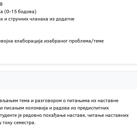
29
ка (0-15 бодова)
их и стручних чланака из додатне
азвојна елаборација изабраног проблема/теме
ављањем тема и разговором о питањима из наставне
 и писањем колоквија и радова из предиспитних
туденте је редовно похађање наставе, читање наставних
 току семестра.