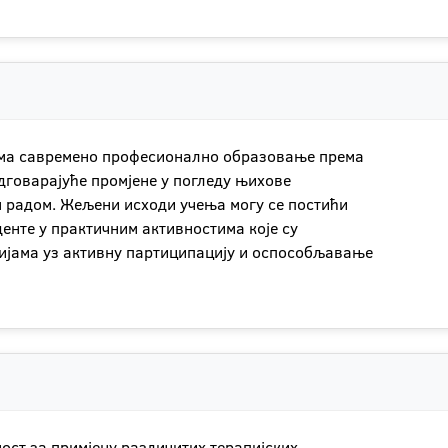
има савремено професионално образовање према
дговарајуће промјене у погледу њихове
м радом. Жељени исходи учења могу се постићи
уденте у практичним активностима које су
ијама уз активну партиципацију и оспособљавање
ост за примјену различитих терапијских