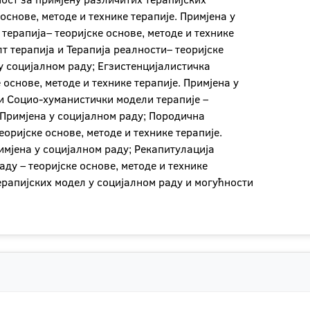
основе, методе и технике терапије. Примјена у
терапија– теоријске основе, методе и технике
лт терапија и Терапија реалности– теоријске
 у социјалном раду; Егзистенцијалистичка
 основе, методе и технике терапије. Примјена у
 и Социо-хуманистички модели терапије –
. Примјена у социјалном раду; Породична
еоријске основе, методе и технике терапије.
имјена у социјалном раду; Рекапитулација
ду – теоријске основе, методе и технике
ерапијских модел у социјалном раду и могућности