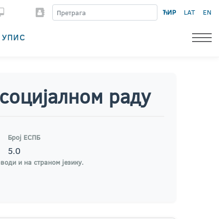
ЋИР
LAT
EN
УПИС
 социјалном раду
Број ЕСПБ
5.0
води и на страном језику.