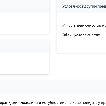
Условљност другим пред
Уписан први семестар ма
Облик условљености:
-
терапијским моделима и могућностима њихове примјене у пр