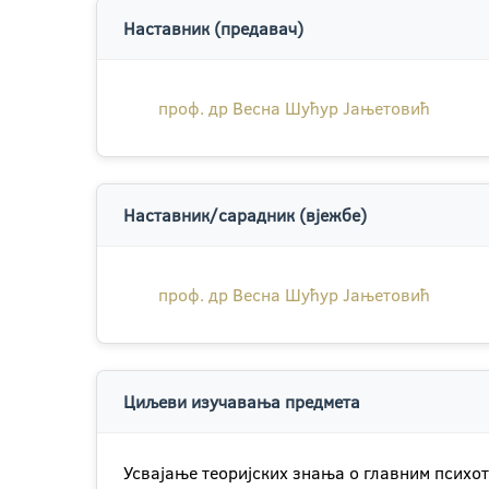
Наставник (предавач)
проф. др Весна Шућур Јањетовић
Наставник/сарадник (вјежбе)
проф. др Весна Шућур Јањетовић
Циљеви изучавања предмета
Усвајање теоријских знања о главним психо