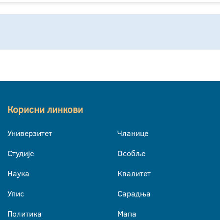
Корисни линкови
Универзитет
Чланице
Студије
Особље
Наука
Квалитет
Упис
Сарадња
Политика
Мапа