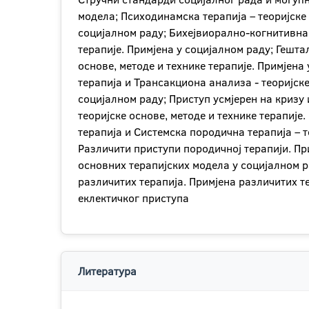
модела; Психодинамска терапија – теоријске 
социјалном раду; Бихејвиорално-когнитивна 
терапије. Примјена у социјалном раду; Гешта
основе, методе и технике терапије. Примјена
терапија и Трансакциона анализа - теоријске
социјалном раду; Приступ усмјерен на кризу
теоријске основе, методе и технике терапије
терапија и Системска породична терапија – т
Различити приступи породичној терапији. Пр
основних терапијских модела у социјалном ра
различитих терапија. Примјена различитих т
еклектичког приступа
Литература