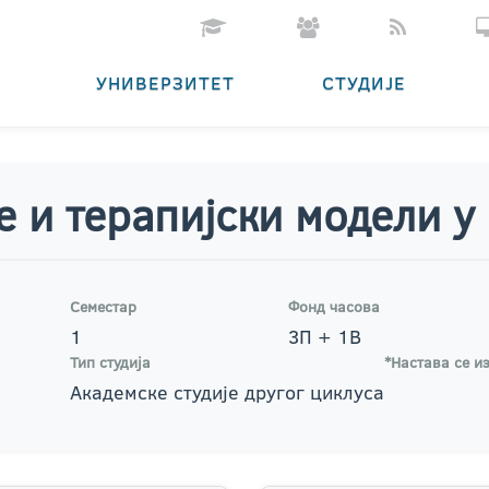
УНИВЕРЗИТЕТ
СТУДИЈЕ
е и терапијски модели у
Семестар
Фонд часова
1
3П + 1В
Тип студија
*Настава се из
Академске студије другог циклуса