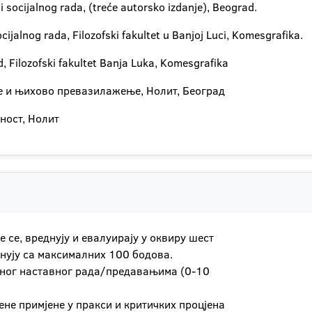
li socijalnog rada, (treće autorsko izdanje), Beograd.
cijalnog rada, Filozofski fakultet u Banjoj Luci, Komesgrafika.
d, Filozofski fakultet Banja Luka, Komesgrafika
зе и њихово превазилажење, Нолит, Београд
чност, Нолит
 се, вреднују и евалуирају у оквиру шест
днују са максималних 100 бодова.
аног наставног рада/предавањима (0-10
ене примјене у пракси и критичких процјена