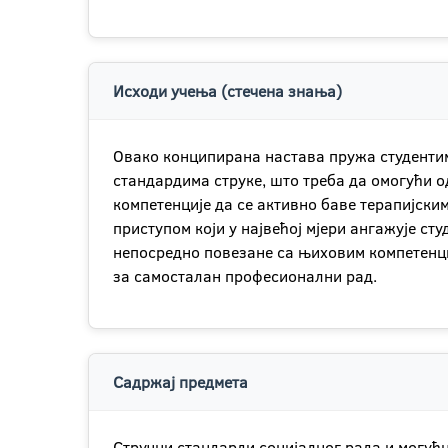
Исходи учења (стечена знања)
Овако конципирана настава пружа студент
стандардима струке, што треба да омогући о
компетенције да се активно баве терапијски
приступом који у највећој мјери ангажује ст
непосредно повезане са њиховим компетенц
за самосталан професионални рад.
Садржај предмета
Стручни стандарди социјалног рада и могућн