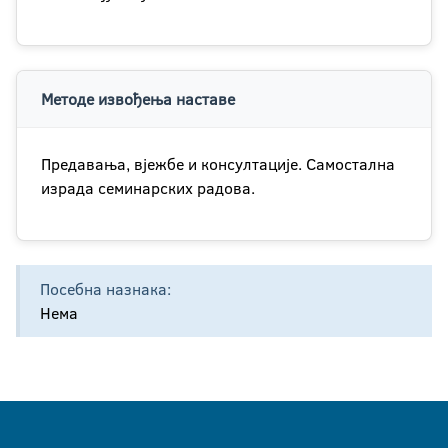
Методе извођења наставе
Предавања, вјежбе и консултације. Самостална
израда семинарских радова.
Посебна назнака:
Нема