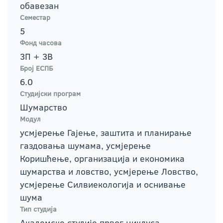
обавезан
Семестар
5
Фонд часова
3П + 3В
Број ЕСПБ
6.0
Студијски програм
Шумарство
Модул
усмјерење Гајење, заштита и планирање
газдовања шумама, усмјерење
Коришћење, организација и економика
шумарства и ловство, усмјерење Ловство,
усмјерење Силвиекологија и оснивање
шума
Тип студија
Академске студије првог циклуса