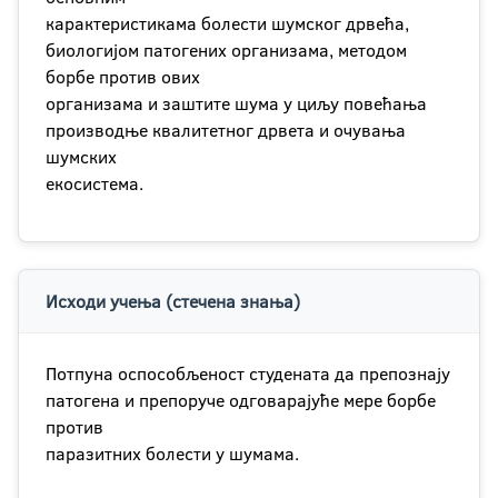
карактеристикама болести шумског дрвећа,
биологијом патогених организама, методом
борбе против ових
организама и заштите шума у циљу повећања
производње квалитетног дрвета и очувања
шумских
екосистема.
Исходи учења (стечена знања)
Потпуна оспособљеност студената да препознају
патогена и препоруче одговарајуће мере борбе
против
паразитних болести у шумама.