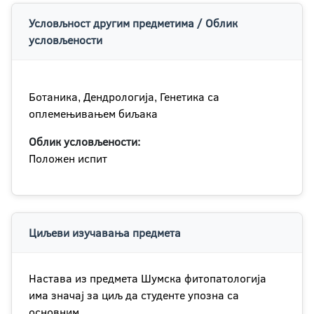
Условљност другим предметима / Облик
условљености
Ботаника, Дендрологија, Генетика са
оплемењивањем биљака
Облик условљености:
Положен испит
Циљеви изучавања предмета
Настава из предмета Шумска фитопатологија
има значај за циљ да студенте упозна са
основним