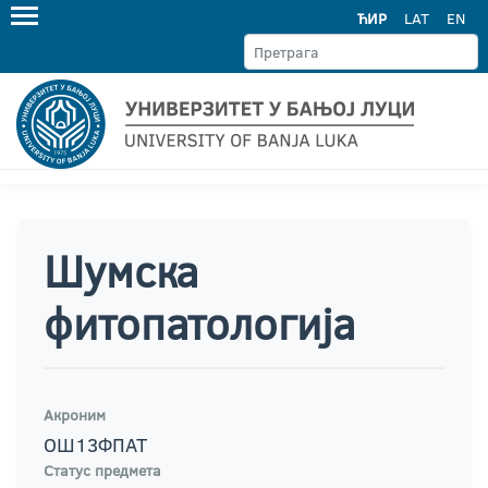
ЋИР
LAT
EN
Шумска
фитопатологија
Акроним
ОШ13ФПАТ
Статус предмета