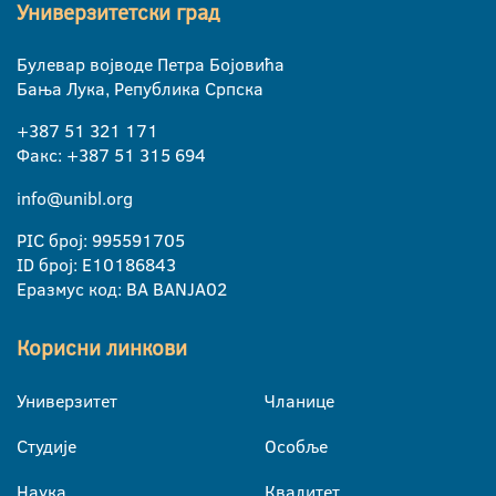
Универзитетски град
Булевар војводе Петра Бојовића
Бања Лука, Република Српска
+387 51 321 171
Факс: +387 51 315 694
info@unibl.org
PIC број: 995591705
ID број: E10186843
Еразмус код: BA BANJA02
Корисни линкови
Универзитет
Чланице
Студије
Особље
Наука
Квалитет