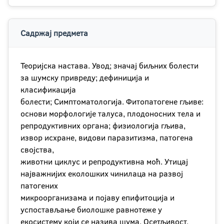
Садржај предмета
Теоријска настава. Увод; значај биљних болести
за шумску привреду; дефиниција и
класификација
болести; Симптоматологија. Фитопатогене гљиве:
основи морфологије талуса, плодоносних тела и
репродуктивних органа; физиологија гљива,
извор исхране, видови паразитизма, патогена
својства,
животни циклус и репродуктивна моћ. Утицај
најважнијих еколошких чинилаца на развој
патогених
микроорганизама и појаву епифитоција и
успостављање биолошке равнотеже у
екосистему који се назива шума. Осетљивост,