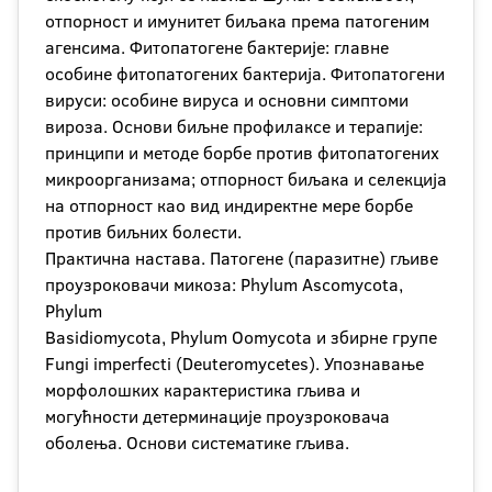
отпорност и имунитет биљака према патогеним
агенсима. Фитопатогене бактерије: главне
особине фитопатогених бактерија. Фитопатогени
вируси: особине вируса и основни симптоми
вироза. Основи биљне профилаксе и терапије:
принципи и методе борбе против фитопатогених
микроорганизама; отпорност биљака и селекција
на отпорност као вид индиректне мере борбе
против биљних болести.
Практична настава. Патогене (паразитне) гљиве
проузроковачи микоза: Phylum Ascomycota,
Phylum
Basidiomycota, Phylum Oomycota и збирне групе
Fungi imperfecti (Deuteromycetes). Упознавање
морфолошких карактеристика гљива и
могућности детерминације проузроковача
оболења. Основи систематике гљива.