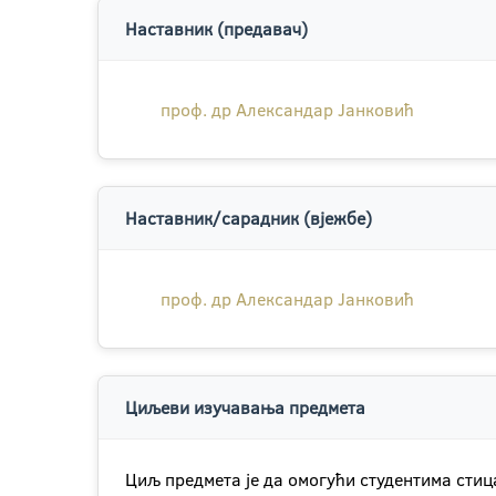
Наставник (предавач)
проф. др Александар Јанковић
Наставник/сарадник (вјежбе)
проф. др Александар Јанковић
Циљеви изучавања предмета
Циљ предмета је да омогући студентима ст