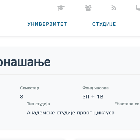
УНИВЕРЗИТЕТ
СТУДИЈЕ
понашање
Семестар
Фонд часова
8
3П + 1В
Тип студија
*Настава се
Академске студије првог циклуса