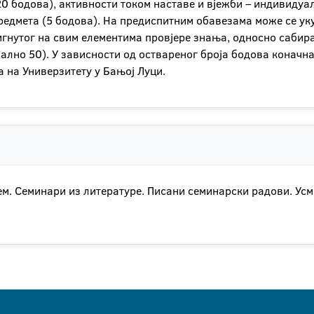
о 20 бодова), активности током наставе и вјежби – индивид
редмета (5 бодова). На предиспитним обавезама може се ук
игнутог на свим елементима провјере знања, односно саби
мално 50). У зависности од оствареног броја бодова коначн
а на Универзитету у Бањој Луци.
. Семинари из литературе. Писани семинарски радови. Усме