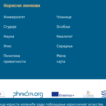
Корисни линкови
Универзитет
Чланице
Студије
Особље
Наука
Квалитет
Упис
Сарадња
Политика
Мапа
приватности
сајта
ица користи колачиће ради побољшања корисничког искуства.