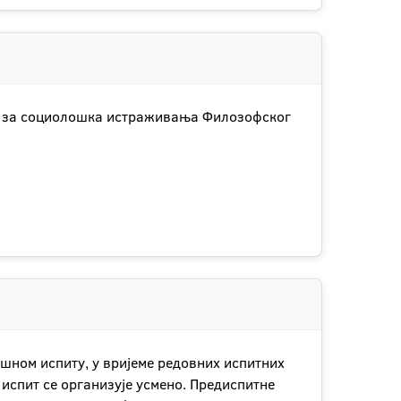
тут за социолошка истраживања Филозофског
ршном испиту, у вријеме редовних испитних
испит се организује усмено. Предиспитне