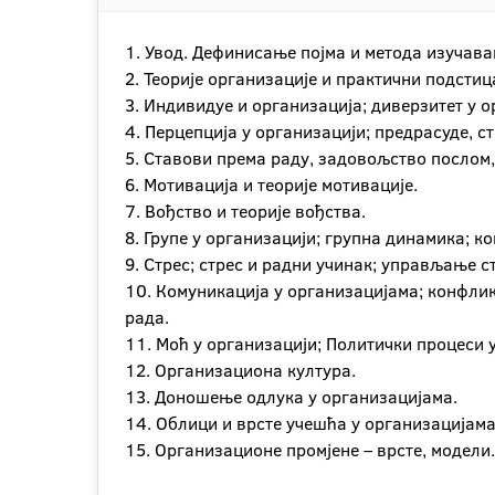
1. Увод. Дефинисање појма и метода изуча
2. Теорије организације и практични подсти
3. Индивидуе и организација; диверзитет у 
4. Перцепција у организацији; предрасуде, с
5. Ставови према раду, задовољство послом
6. Мотивација и теорије мотивације.
7. Вођство и теорије вођства.
8. Групе у организацији; групна динамика; 
9. Стрес; стрес и радни учинак; управљање с
10. Комуникација у организацијама; конфли
рада.
11. Моћ у организацији; Политички процеси 
12. Организациона култура.
13. Доношење одлука у организацијама.
14. Облици и врсте учешћа у организацијама
15. Организационе промјене – врсте, модели.