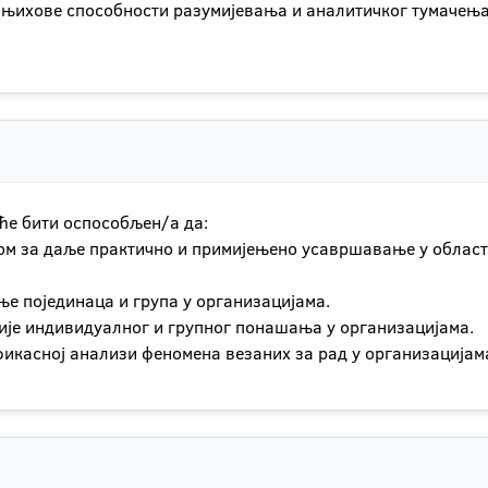
ле њихове способности разумијевања и аналитичког тумачењ
ће бити оспособљен/а да:
ном за даље практично и примијењено усавршавање у облас
е појединаца и група у организацијама.
ције индивидуалног и групног понашања у организацијама.
ефикасној анализи феномена везаних за рад у организацијам