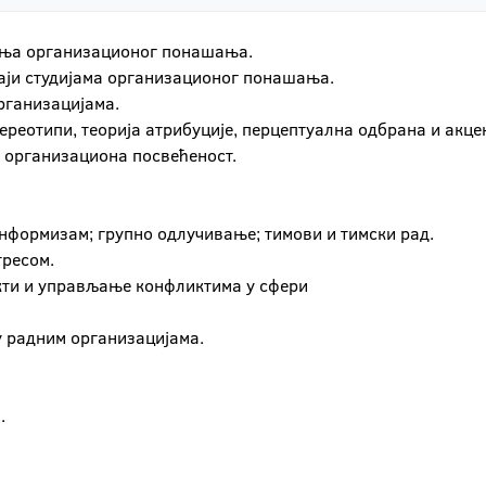
вања организационог понашања.
цаји студијама организационог понашања.
организацијама.
тереотипи, теорија атрибуције, перцептуална одбрана и акце
, организациона посвећеност.
конформизам; групно одлучивање; тимови и тимски рад.
тресом.
кти и управљање конфликтима у сфери
у радним организацијама.
.