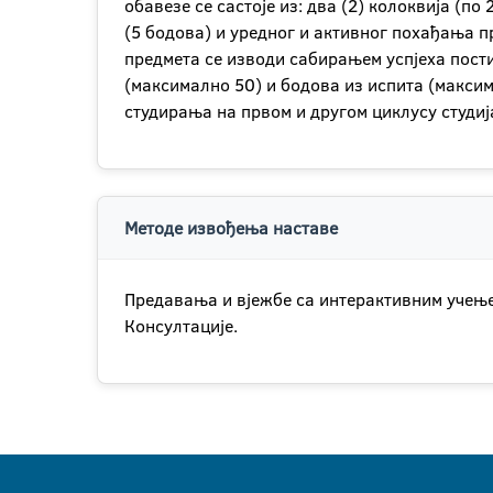
обавезе се састоје из: два (2) колоквија (п
(5 бодова) и уредног и активног похађања п
предмета се изводи сабирањем успјеха пост
(максимално 50) и бодова из испита (макси
студирања на првом и другом циклусу студиј
Методе извођења наставе
Предавања и вјежбе са интерактивним учењем
Консултације.