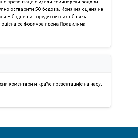
уалне презентације и/или семинарски радови
упно остварити 50 бодова. Коначна оцјена из
рањем бодова из предиспитних обавеза
а оцјена се формура према Правилима
ни коментари и краће презентације на часу.