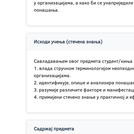
у организацијама, а како би се унаприједи
понашања.
Исходи учења (стечена знања)
Савладавањем овог предмета студент/киња 
1. влада стручном терминологијом неопход
организацијама.
2. идентификује, опише и анализира понашањ
3. разумије различите факторе и манифеста
4. примијени стечено знање у практичној и 
Садржај предмета