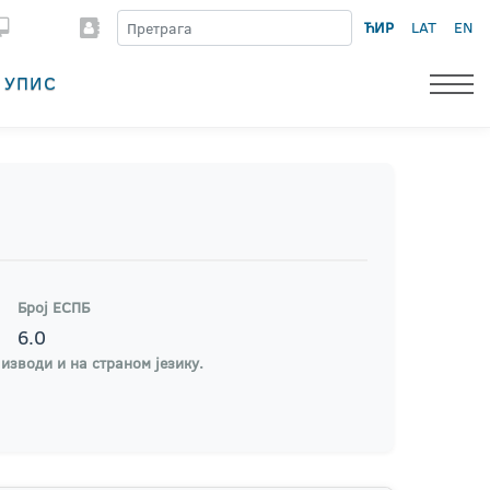
ЋИР
LAT
EN
УПИС
Број ЕСПБ
6.0
 изводи и на страном језику.