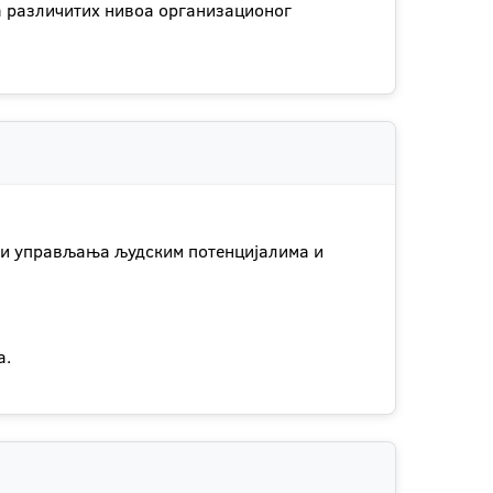
а различитих нивоа организационог
ти управљања људским потенцијалима и
а.