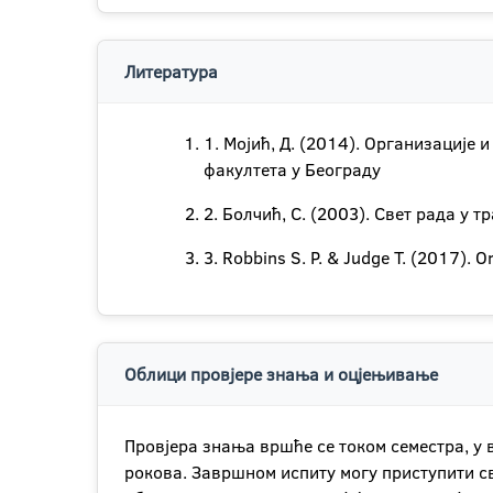
Литература
1. Мојић, Д. (2014). Организације
факултета у Београду
2. Болчић, С. (2003). Свет рада у 
3. Robbins S. P. & Judge T. (2017). O
Облици провјере знања и оцјењивање
Провјера знања вршће се током семестра, у 
рокова. Завршном испиту могу приступити св