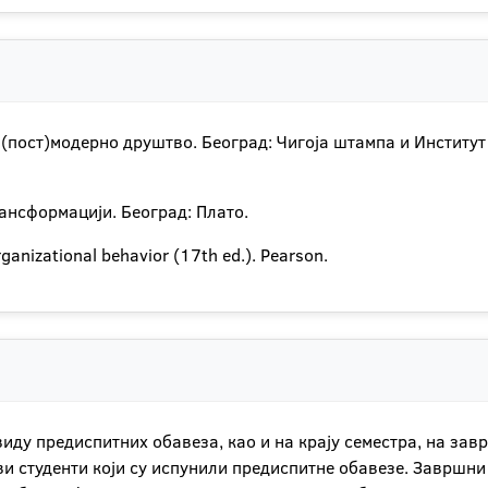
 и (пост)модерно друштво. Београд: Чигоја штампа и Инсти
трансформацији. Београд: Плато.
rganizational behavior (17th ed.). Pearson.
виду предиспитних обавеза, као и на крају семестра, на зав
и студенти који су испунили предиспитне обавезе. Завршни 