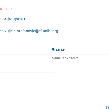
 - II-5
ски факултет
a.vujicic-stefanovic@ef.unibl.org
Звање
виши асистент