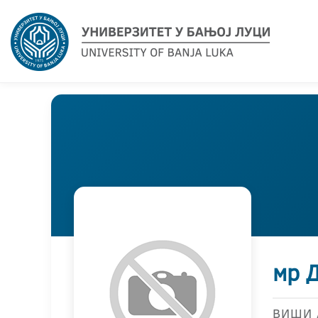
мр 
ВИШИ 