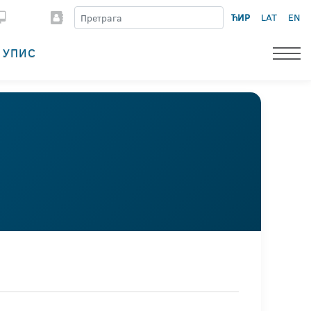
ЋИР
LAT
EN
УПИС