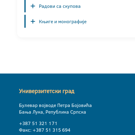
Радови са скупова
Књиге и монографије
Универзитетски град
Булевар војводе Петра Бојовића
Бања Лука, Република Српска
+387 51 321 171
Факс: +387 51 315 694