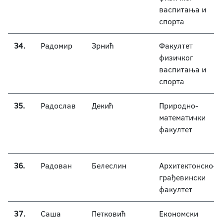
васпитања и
спорта
34.
Радомир
Зрнић
Факултет
физичког
васпитања и
спорта
35.
Радослав
Декић
Природно-
математички
факултет
36.
Радован
Белеслин
Архитектонско-
грађевински
факултет
37.
Саша
Петковић
Економски