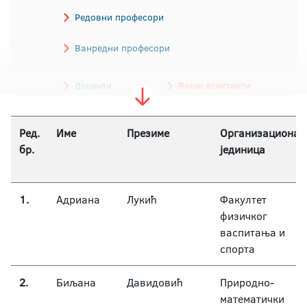
Редовни професори
Ванредни професори
Доценти
Виши асистенти
Асистенти
Ред.
Име
Презиме
Организациона
бр.
јединица
Наставници / Наставници страног језика
1.
Адриана
Лукић
Факултет
физичког
васпитања и
спорта
2.
Биљана
Давидовић
Природно-
математички