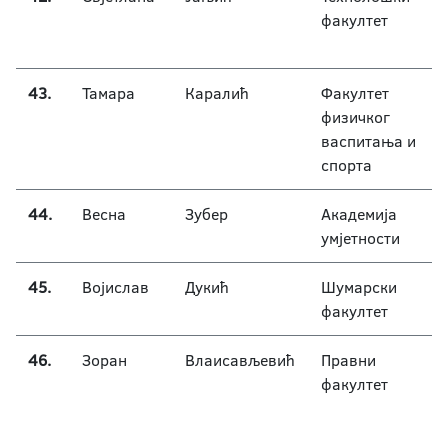
факултет
43.
Тамара
Каралић
Факултет
физичког
васпитања и
спорта
44.
Весна
Зубер
Академија
умјетности
45.
Војислав
Дукић
Шумарски
факултет
46.
Зоран
Влаисављевић
Правни
факултет