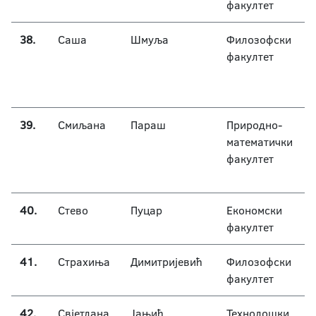
факултет
38.
Саша
Шмуља
Филозофски
факултет
39.
Смиљана
Параш
Природно-
математички
факултет
40.
Стево
Пуцар
Економски
факултет
41.
Страхиња
Димитријевић
Филозофски
факултет
42.
Свјетлана
Јањић
Технолошки