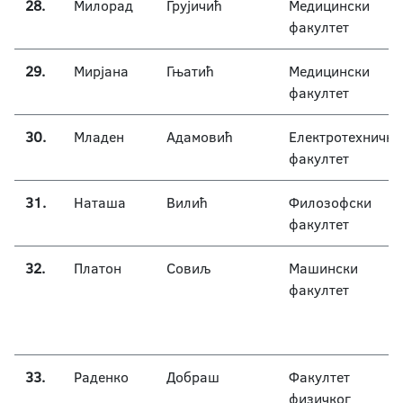
28.
Милорад
Грујичић
Медицински
факултет
29.
Мирјана
Гњатић
Медицински
факултет
30.
Младен
Адамовић
Електротехнички
факултет
31.
Наташа
Вилић
Филозофски
факултет
32.
Платон
Совиљ
Машински
факултет
33.
Раденко
Добраш
Факултет
физичког