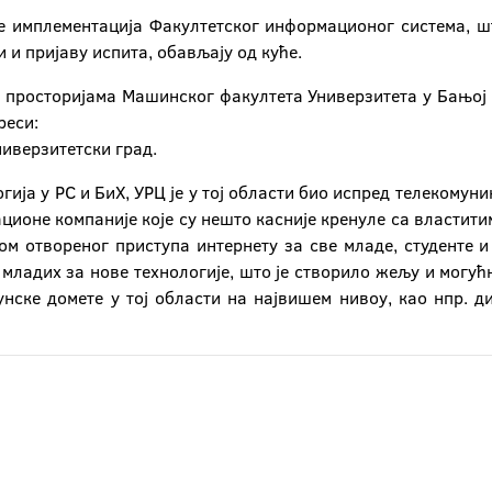
е имплементација Факултетског информационог система, ш
 и пријаву испита, обављају од куће.
у просторијама Машинског факултета Универзитета у Бањој 
реси:
ниверзитетски град.
ија у РС и БиХ, УРЦ је у тој области био испред телекомуник
ционе компаније које су нешто касније кренуле са властитим
иком отвореног приступа интернету за све младе, студенте
с младих за нове технологије, што је створило жељу и мог
нске домете у тој области на највишем нивоу, као нпр. д