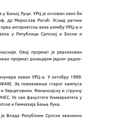
 у Бањој Луци. УРЦ је основан како би
оф. др Мирослав Рогић. Усљед ратних
 прва интернетска веза између УРЦ-а и
 веза у Републици Српској и Босни и
асније. Овај пројекат је реализован
ржао пројекат донацијом једног радио-
чунара изван УРЦ-а. У октобру 1999.
 WAN
). За повезивање старог кампуса
 и Херцеговини. Финансијску и стручну
НЕС. Уз све факултете Универзитета у
рпске и Гимназија Бања Лука.
 је Влада Републике Српске званично