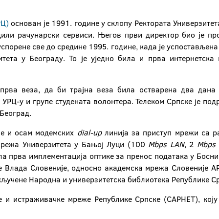
РЦ)
основан је 1991. године у склопу Ректората Универзитета
дили рачунарски сервиси. Његов први директор био је пр
спорене све до средине 1995. године, када је успостављена
итета у Београду. То је уједно била и прва интернетска
 прва веза, да би трајна веза била остварена два дана к
 УРЦ-у и групе студената волонтера. Телеком Српске je под
 Београд.
је и осам модемских
dial-up
линија за приступ мрежи са ра
мрежа Универзитета у Бањој Луци (100
Mbps LAN
, 2
Mbps
била прва имплементација оптике за пренос података у Босни
је Влада Словеније, односно академска мрежа Словеније АР
кључене Народна и универзитетска библиотека Републике С
 и истраживачке мреже Републике Српске (САРНЕТ), коју