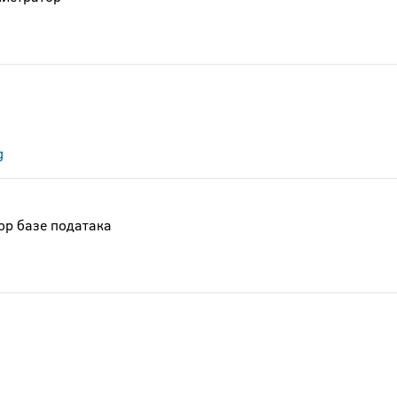
g
ор базе података