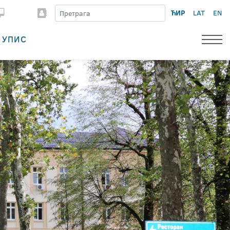
ЋИР
LAT
EN
УПИС