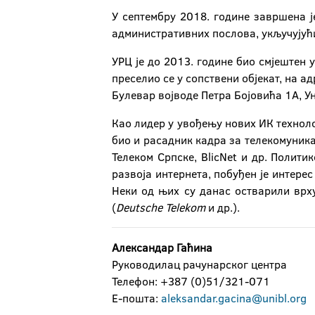
У септембру 2018. године завршена ј
административних послова, укључујући
УРЦ је до 2013. године био смјештен 
преселио се у сопствени објекат, на ад
Булевар војводе Петра Бојовића 1А, У
Као лидер у увођењу нових ИК технолог
био и расадник кадра за телекомуника
Телеком Српске, BlicNet и др. Полит
развоја интернета, побуђен је интере
Неки од њих су данас остварили врху
(
Deutsche Telekom
и др.).
Александар Гаћина
Руководилац рачунарског центра
Телефон: +387 (0)51/321-071
Е-пошта:
aleksandar.gacina@unibl.org