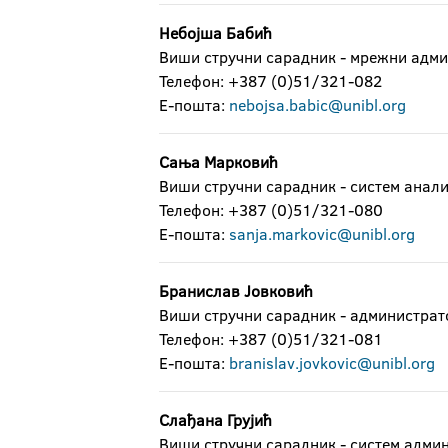
Небојша Бабић
Виши стручни сарадник - мрежни адм
Телефон: +387 (0)51/321-082
Е-пошта:
nebojsa.babic@unibl.org
Сања Марковић
Виши стручни сарадник - систем анал
Телефон: +387 (0)51/321-080
Е-пошта:
sanja.markovic@unibl.org
Бранислав Јовковић
Виши стручни сарадник - администрат
Телефон: +387 (0)51/321-081
Е-пошта:
branislav.jovkovic@unibl.org
Слађана Грујић
Виши стручни сарадник - систем адми