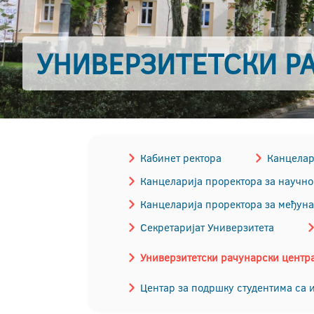
УНИВЕРЗИТЕТСКИ РА
Кабинет ректора
Канцелари
Канцеларија проректора за научно
Канцеларија проректора за међун
Секретаријат Универзитета
Универзитетски рачунарски центр
Центар за подршку студентима са 