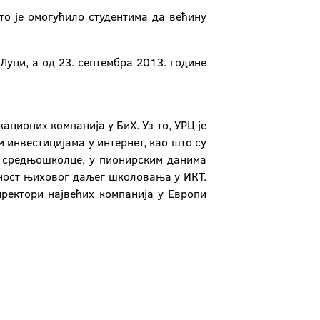
то је омогућило студентима да већину
Луци, а од 23. септембра 2013. године
ационих компанија у БиХ. Уз то, УРЦ је
 инвестицијама у интернет, као што су
 и средњошколце, у пионирским данима
ућност њиховог даљег школовања у ИКТ.
иректори највећих компанија у Европи