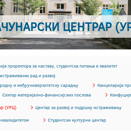
ЧУНАРСКИ ЦЕНТРАР (У
ја проректора за наставу, студентска питања и квалитет
истраживачки рад и развој
ародну и међууниверзитетску сарадњу
Канцеларија про
Сектор материјално-финансијских послова
Конфуције
ар (УРЦ)
Центар за развој и подршку истраживању
инвалидитетом
Студентски културни центар