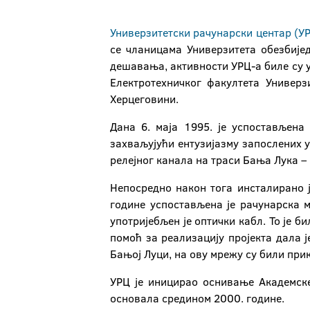
Универзитетски рачунарски центар (У
се чланицама Универзитета обезбије
дешавања, активности УРЦ-а биле су у
Електротехничког факултета Универз
Херцеговини.
Дана 6. маја 1995. је успостављена
захваљујући ентузијазму запослених у
релејног канала на траси Бања Лука –
Непосредно након тога инсталирано 
године успостављена је рачунарска 
употријебљен је оптички кабл. То је 
помоћ за реализацију пројекта дала 
Бањој Луци, на ову мрежу су били при
УРЦ је иницирао оснивање Академске
основала средином 2000. године.