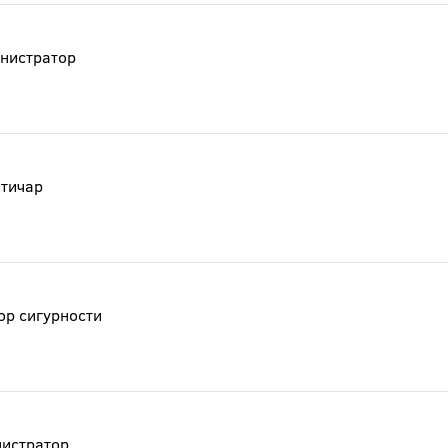
инистратор
итичар
ор сигурности
нистратор