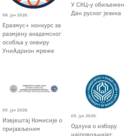
У СКЦ-у обиљежен
Дан руског језика
08. јун 2026.
Еразмус+ конкурс за
размјену академског
особља у оквиру
УниАдрион мреже
05. јун 2026.
05. јун 2026.
Извјештај Комисије о
Одлука о избору
пријављеним
најповољнијег