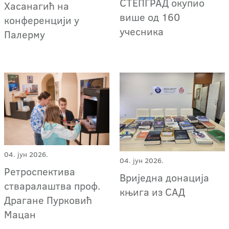
СТЕПГРАД окупио
Хасанагић на
више од 160
конференцији у
учесника
Палерму
04. јун 2026.
04. јун 2026.
Ретроспектива
Вриједна донација
стваралаштва проф.
књига из САД
Драгане Пурковић
Мацан