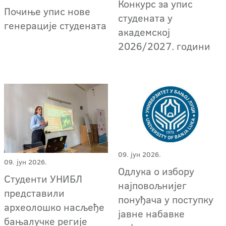
Конкурс за упис
Почиње упис нове
студената у
генерације студената
академској
2026/2027. години
09. јун 2026.
09. јун 2026.
Одлука о избору
Студенти УНИБЛ
најповољнијег
представили
понуђача у поступку
археолошко насљеђе
јавне набавке
бањалучке регије