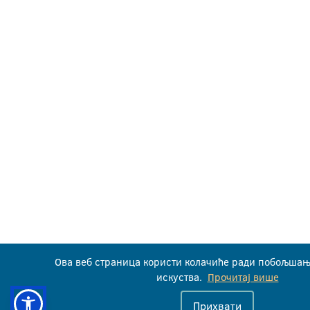
Ова веб страница користи колачиће ради побољшањ
искуства.
Прочитај више
Прихвати