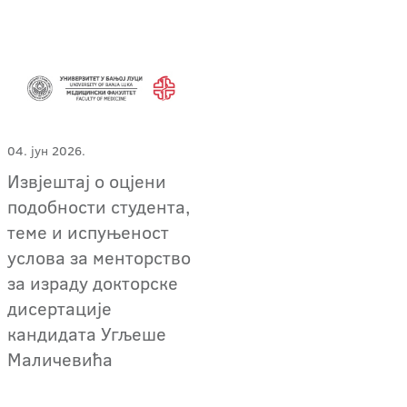
04. јун 2026.
Извјештај о оцјени
подобности студента,
теме и испуњеност
услова за менторство
за израду докторске
дисертације
кандидата Угљеше
Маличевића