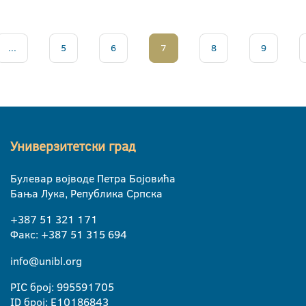
...
5
6
7
8
9
Универзитетски град
Булевар војводе Петра Бојовића
Бања Лука, Република Српска
+387 51 321 171
Факс: +387 51 315 694
info@unibl.org
PIC број: 995591705
ID број: E10186843