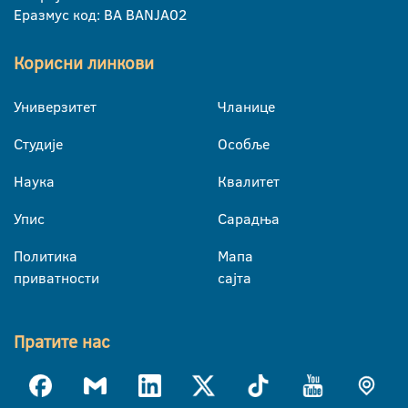
Еразмус код: BA BANJA02
Корисни линкови
Универзитет
Чланице
Студије
Особље
Наука
Квалитет
Упис
Сарадња
Политика
Мапа
приватности
сајта
Пратите нас