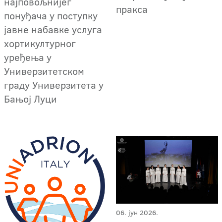
најповољнијег
пракса
понуђача у поступку
јавне набавке услуга
хортикултурног
уређења у
Универзитетском
граду Универзитета у
Бањој Луци
06. јун 2026.