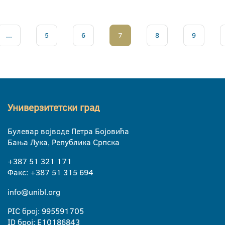
...
5
6
7
8
9
Универзитетски град
Булевар војводе Петра Бојовића
Бања Лука, Република Српска
+387 51 321 171
Факс: +387 51 315 694
info@unibl.org
PIC број: 995591705
ID број: E10186843