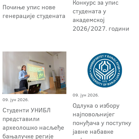
Конкурс за упис
Почиње упис нове
студената у
генерације студената
академској
2026/2027. години
09. јун 2026.
09. јун 2026.
Одлука о избору
Студенти УНИБЛ
најповољнијег
представили
понуђача у поступку
археолошко насљеђе
јавне набавке
бањалучке регије