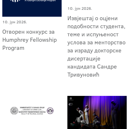
10. јун 2026.
Извјештај о оцјени
10. јун 2026.
подобности студента,
Отворен конкурс за
теме и испуњеност
Humphrey Fellowship
услова за менторство
Program
за израду докторске
дисертације
кандидата Сандре
Тривуновић