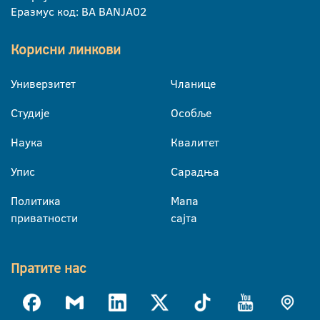
Еразмус код: BA BANJA02
Корисни линкови
Универзитет
Чланице
Студије
Особље
Наука
Квалитет
Упис
Сарадња
Политика
Мапа
приватности
сајта
Пратите нас