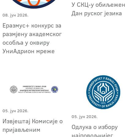
У СКЦ-у обиљежен
Дан руског језика
08. јун 2026.
Еразмус+ конкурс за
размјену академског
особља у оквиру
УниАдрион мреже
05. јун 2026.
05. јун 2026.
Извјештај Комисије о
Одлука о избору
пријављеним
најповољнијег