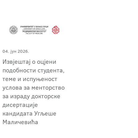
04. јун 2026.
Извјештај о оцјени
подобности студента,
теме и испуњеност
услова за менторство
за израду докторске
дисертације
кандидата Угљеше
Маличевића