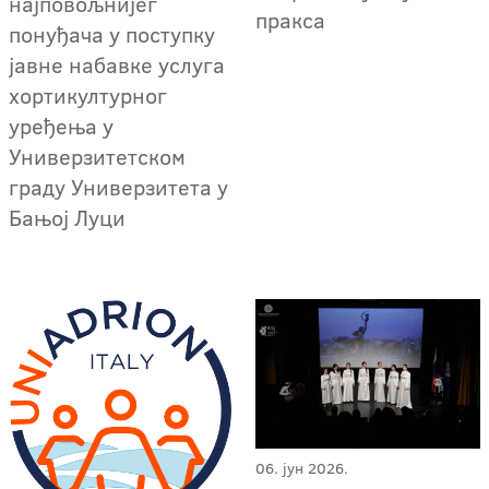
најповољнијег
пракса
понуђача у поступку
јавне набавке услуга
хортикултурног
уређења у
Универзитетском
граду Универзитета у
Бањој Луци
06. јун 2026.