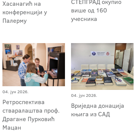
СТЕПГРАД окупио
Хасанагић на
више од 160
конференцији у
учесника
Палерму
04. јун 2026.
04. јун 2026.
Ретроспектива
Вриједна донација
стваралаштва проф.
књига из САД
Драгане Пурковић
Мацан