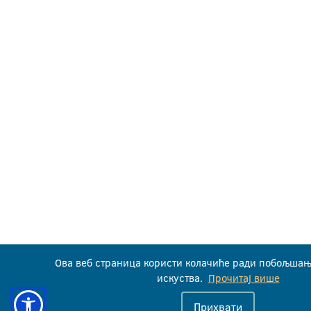
Ова веб страница користи колачиће ради побољшањ
искуства.
Прочитај више
Прихвати