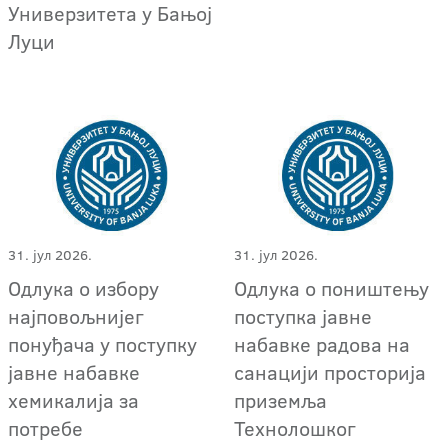
Универзитета у Бањој
Луци
31. јул 2026.
31. јул 2026.
Одлука о избору
Одлука о поништењу
најповољнијег
поступка јавне
понуђача у поступку
набавке радова на
јавне набавке
санацији просторија
хемикалија за
приземља
потребе
Технолошког