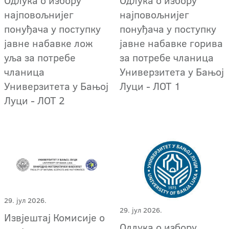
најповољнијег
најповољнијег
понуђача у поступку
понуђача у поступку
јавне набавке лож
јавне набавке горива
уља за потребе
за потребе чланица
чланица
Универзитета у Бањој
Универзитета у Бањој
Луци - ЛОТ 1
Луци - ЛОТ 2
29. јул 2026.
29. јул 2026.
Извјештај Комисије о
Oдлука о избору