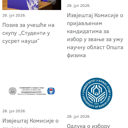
28. јул 2026.
Извјештај Комисије о
28. јул 2026.
пријављеним
Позив за учешће на
кандидатима за
скупу ,,Студенти у
избор у звање за ужу
сусрет науциˮ
научну област Општа
физика
28. јул 2026.
28. јул 2026.
Извјештај Комисије о
Одлука о избору