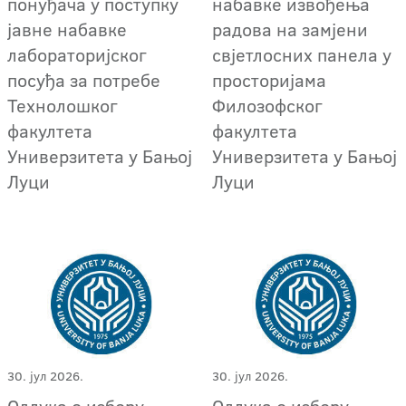
понуђача у поступку
набавке извођења
јавне набавке
радова на замјени
лабораторијског
свјетлосних панела у
посуђа за потребе
просторијама
Технолошког
Филозофског
факултета
факултета
Универзитета у Бањој
Универзитета у Бањој
Луци
Луци
30. јул 2026.
30. јул 2026.
Одлука о избору
Одлука о избору