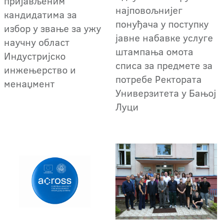
пријављеним
најповољнијег
кандидатима за
понуђача у поступку
избор у звање за ужу
јавне набавке услуге
научну област
штампања омота
Индустријско
списа за предмете за
инжењерство и
потребе Ректората
менаџмент
Универзитета у Бањој
Луци