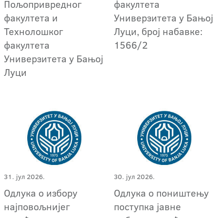
Пољопривредног
факултета
факултета и
Универзитета у Бањој
Технолошког
Луци, број набавке:
факултета
1566/2
Универзитета у Бањој
Луци
31. јул 2026.
30. јул 2026.
Одлука о избору
Одлука о поништењу
најповољнијег
поступкa јавне