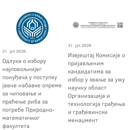
31. јул 2026.
31. јул 2026.
Извјештај Комисије о
Одлука о избору
пријављеним
најповољнијег
кандидатима за
понуђача у поступку
избор у звање за ужу
јавне набавке опреме
научну област
за чиповање и
Организација и
праћење риба за
технологија грађења
потребе Природно-
и грађевински
математичког
менаџмент
факултета