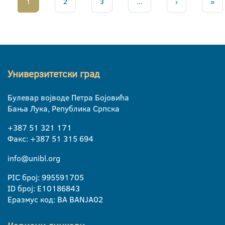
1
2
3
...
›
»
Универзитетски град
Булевар војводе Петра Бојовића
Бања Лука, Република Српска
+387 51 321 171
Факс: +387 51 315 694
info@unibl.org
PIC број: 995591705
ID број: E10186843
Еразмус код: BA BANJA02