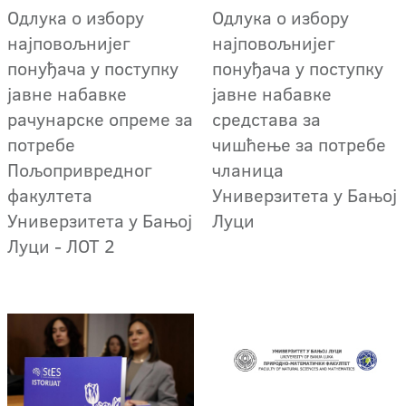
Oдлука о избору
Oдлука о избору
најповољнијег
најповољнијег
понуђача у поступку
понуђача у поступку
јавне набавке
јавне набавке
рачунарске опреме за
средстава за
потребе
чишћење за потребе
Пољопривредног
чланица
факултета
Универзитета у Бањој
Универзитета у Бањој
Луци
Луци - ЛОТ 2