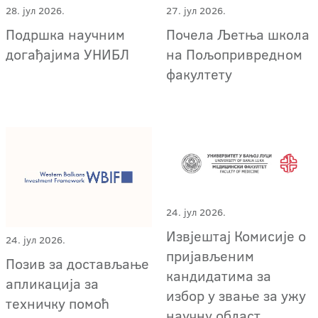
28. јул 2026.
27. јул 2026.
Подршка научним
Почела Љетња школа
догађајима УНИБЛ
на Пољопривредном
факултету
24. јул 2026.
Извјештај Комисије о
24. јул 2026.
пријављеним
Позив за достављање
кандидатима за
апликација за
избор у звање за ужу
техничку помоћ
научну област