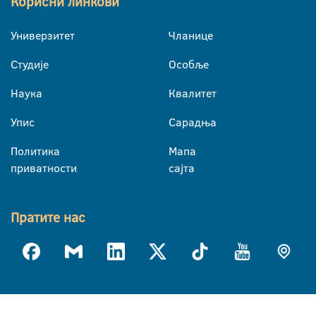
Корисни линкови
Универзитет
Чланице
Студије
Особље
Наука
Квалитет
Упис
Сарадња
Политика
Мапа
приватности
сајта
Пратите нас