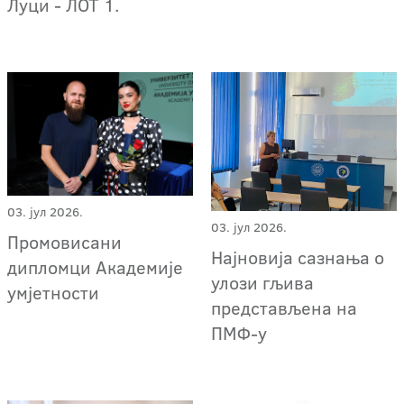
Луци - ЛОТ 1.
03. јул 2026.
03. јул 2026.
Промовисани
Најновија сазнања о
дипломци Академије
улози гљива
умјетности
представљена на
ПМФ-у