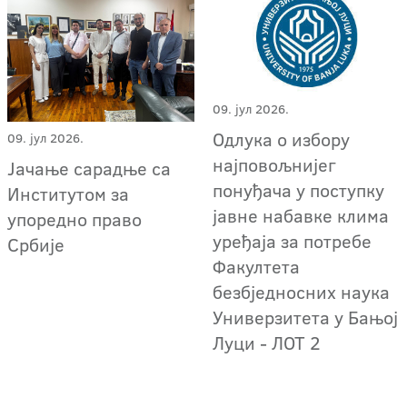
09. јул 2026.
Одлука о избору
09. јул 2026.
најповољнијег
Јачање сарадње са
понуђача у поступку
Институтом за
јавне набавке клима
упоредно право
уређаја за потребе
Србије
Факултета
безбједносних наука
Универзитета у Бањој
Луци - ЛОТ 2