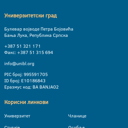
Универзитетски град
Булевар војводе Петра Бојовића
Бања Лука, Република Српска
+387 51 321 171
Факс: +387 51 315 694
info@unibl.org
PIC број: 995591705
ID број: E10186843
Еразмус код: BA BANJA02
Корисни линкови
Универзитет
Чланице
Студије
Особље