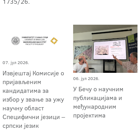
1735/26.
07. јул 2026.
Извјештај Комисије о
06. јул 2026.
пријављеним
У Бечу о научним
кандидатима за
публикацијама и
избор у звање за ужу
међународним
научну област
пројектима
Специфични језици ‒
српски језик