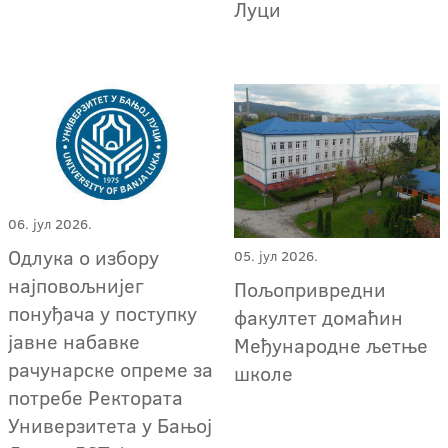
Луци
06. јул 2026.
Oдлука о избору
05. јул 2026.
најповољнијег
Пољопривредни
понуђача у поступку
факултет домаћин
јавне набавке
Међународне љетње
рачунарске опреме за
школе
потребе Ректората
Универзитета у Бањој