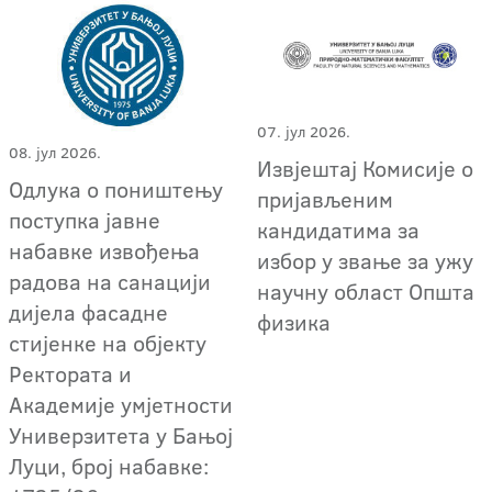
07. јул 2026.
08. јул 2026.
Извјештај Комисије о
Одлука о поништењу
пријављеним
поступка јавне
кандидатима за
набавке извођења
избор у звање за ужу
радова на санацији
научну област Општа
дијела фасадне
физика
стијенке на објекту
Ректората и
Академије умјетности
Универзитета у Бањој
Луци, број набавке: