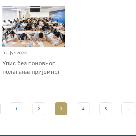
02. јул 2026.
Упис без поновног
полагања пријемног
1
2
3
4
5
...