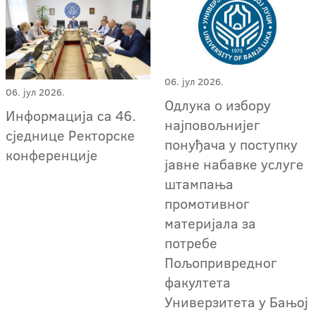
06. јул 2026.
06. јул 2026.
Oдлука о избору
Информација са 46.
најповољнијег
сједнице Ректорске
понуђача у поступку
конференције
јавне набавке услуге
штампања
промотивног
материјала за
потребе
Пољопривредног
факултета
Универзитета у Бањој